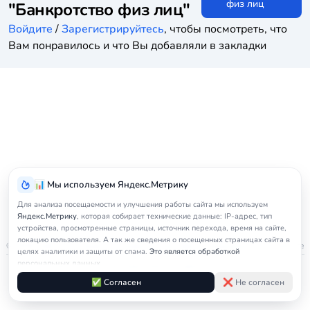
физ лиц
"Банкротство физ лиц"
Войдите
/
Зарегистрируйтесь
, чтобы посмотреть, что
Вам понравилось и что Вы добавляли в закладки
📊 Мы используем Яндекс.Метрику
Для анализа посещаемости и улучшения работы сайта мы используем
Яндекс.Метрику
, которая собирает технические данные: IP-адрес, тип
устройства, просмотренные страницы, источник перехода, время на сайте,
локацию пользователя. А так же сведения о посещенных страницах сайта в
© 2026
nedicom
™. Права на товарный знак зарегистрированы в Роспатенте
целях аналитики и защиты от спама.
Это является обработкой
персональных данных.
Политика в отношении персональных данных
Правила обработки cookie
Оферта
Подробнее в
Согласии на обработку персональных данных
и
Правилах
✅ Согласен
❌ Не согласен
Согласие на обработку персональных данных
Контакты
обработки cookie