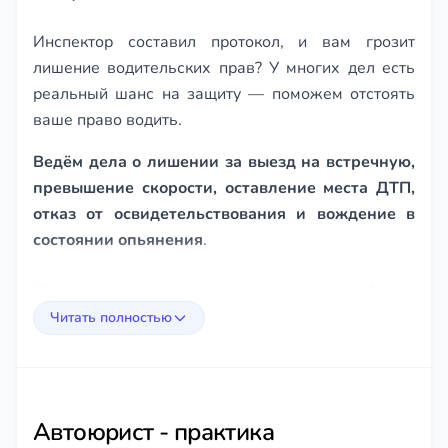
Инспектор составил протокол, и вам грозит
лишение водительских прав? У многих дел есть
реальный шанс на защиту — поможем отстоять
ваше право водить.
Ведём дела о лишении за выезд на встречную,
превышение скорости, оставление места ДТП,
отказ от освидетельствования и вождение в
состоянии опьянения
.
Изучим протокол, акт и видео, проверим, соблюли
ли инспекторы процедуру — понятых, порядок
Читать полностью
освидетельствования, исправность прибора — и
используем нарушения в вашу защиту.
Где возможно, добиваемся прекращения дела или
смягчения, обжалуем постановление, помогаем
Автоюрист - практика