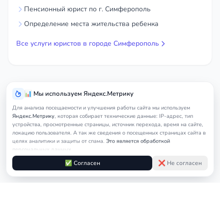
Пенсионный юрист по г. Симферополь
Определение места жительства ребенка
Все услуги юристов в городе Симферополь
📊 Мы используем Яндекс.Метрику
Для анализа посещаемости и улучшения работы сайта мы используем
Яндекс.Метрику
, которая собирает технические данные: IP-адрес, тип
устройства, просмотренные страницы, источник перехода, время на сайте,
локацию пользователя. А так же сведения о посещенных страницах сайта в
целях аналитики и защиты от спама.
Это является обработкой
персональных данных.
Подробнее в
Согласии на обработку персональных данных
и
Правилах
✅ Согласен
❌ Не согласен
обработки cookie
Услуги
Главная
Симферополь
Автоюрист
Юрис