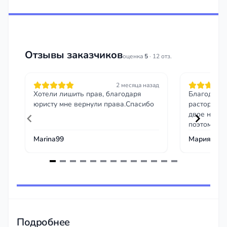
Отзывы заказчиков
оценка
5
· 12 отз.
2 месяца назад
Хотели лишить прав, благодаря
Благодарю
юристу мне вернули права.Спасибо
расторжени
двое несов
поэтому бы
определен
Marina99
Мария В.
Item
1
of
13
Подробнее