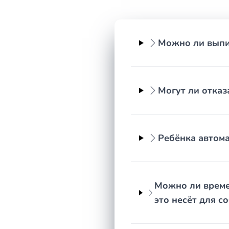
Письменные отказы ведомств с указанием осно
Сведения о составе зарегистрированных лиц —
Можно ли выпис
Вопросы регистрационного учёта кажутся техниче
оценит ситуацию, тем больше вариантов остаётся:
доказательная база слабеет, сроки истекают, а це
Могут ли отказ
Ребёнка автома
Можно ли време
это несёт для с