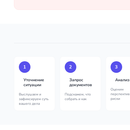
1
2
3
Уточнение
Запрос
Анализ
ситуации
документов
Оценим
перспектив
Выслушаем и
Подскажем, что
риски
зафиксируем суть
собрать и как
вашего дела