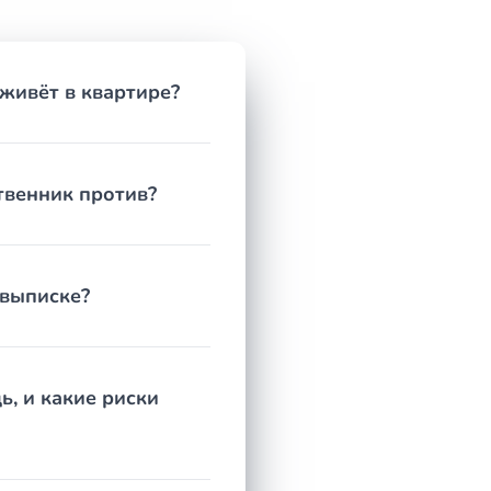
ет.
 живёт в квартире?
нфликт с другой стороной. Чем раньше юрист
лько недель, без суда. Но если упустить момент —
ать путь, а не реагировать на уже случившееся.
ственник против?
 выписке?
, и какие риски