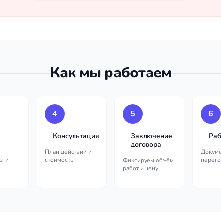
Как мы работаем
4
5
6
Консультация
Заключение
Раб
договора
План действий и
Докуме
ы и
стоимость
перего
Фиксируем объём
работ и цену