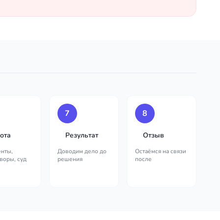
7
8
ота
Результат
Отзыв
нты,
Доводим дело до
Остаёмся на связи
воры, суд
решения
после