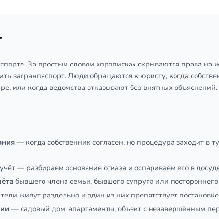
т
спорте. За простым словом «прописка» скрываются права на ж
ь загранпаспорт. Люди обращаются к юристу, когда собствен
ире, или когда ведомства отказывают без внятных объяснений.
ания
— когда собственник согласен, но процедура заходит в т
 учёт — разбираем основание отказа и оспариваем его в досуд
чёта
бывшего члена семьи, бывшего супруга или постороннего 
тели живут раздельно и один из них препятствует постановке 
нии
— садовый дом, апартаменты, объект с незавершённым пе