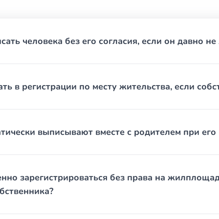
ваний — если уже обращались и получили отрицательный отв
 справка о регистрации или выписка из домовой книги.
ать человека без его согласия, если он давно не
скими, пока не упираешься в реальный отказ или затяжной ко
 часть проблем решается в административном порядке за неско
на вопроса растёт. Обращение на старте даёт возможность выбр
ать в регистрации по месту жительства, если соб
тически выписывают вместе с родителем при его
нно зарегистрироваться без права на жилплощадь
обственника?