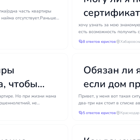
сертификат,
лка(одна часть квартиры
найма отсутствует.Раньше...
хочу узнать за мою знакомую,
есть возможность получить с
8 ответов юристов
Хабаровск
иры
Обязан ли я
а, чтобы
если дом п
вартире. Но при жизни мама
Привет, у меня вот такая си
ршеннолетний, не...
два-три как стоит в списке 
5 ответов юристов
Краснодар