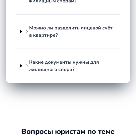
споров
жилищным спорам?
Основу регулирования составляют Жилищный
кодекс РФ и Гражданский кодекс РФ. ЖК РФ
определяет права и обязанности собственников и
Можно ли разделить лицевой счёт
нанимателей, порядок пользования жилыми
в квартире?
помещениями, основания для выселения и
условия социального найма. ГК РФ регулирует
вопросы собственности, сделок с недвижимостью
Какие документы нужны для
и общей долевой собственности. Вместе с
жилищного спора?
подзаконными актами и разъяснениями высших
судов эти нормы образуют систему, в которой
важно правильно квалифицировать ситуацию.
Жилищный юрист в регионе Республика Карелия
анализирует обстоятельства дела, определяет
применимые нормы и выстраивает позицию,
опираясь на закон и сложившуюся судебную
практику.
Вопросы юристам по теме