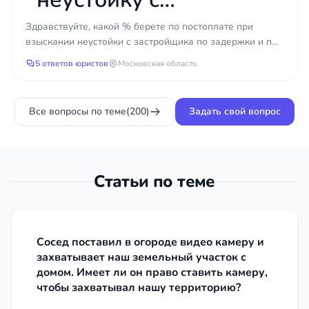
Состав документов зависит от категории дела,
застройщика за
Здравствуйте, какой % берете по постоплате при
однако чаще всего требуются:
взыскании неустойки с застройщика по задержки и по
задержку и
недостаткам?
правоустанавливающие документы на
5 ответов юристов
Московская область
жильё — выписка из ЕГРН, договор,
недостатки?
свидетельство;
Все вопросы по теме
паспорта и документы, подтверждающие
(200)
Задать свой вопрос
родство или состав семьи;
договор социального найма или ордер
при спорах по найму;
Статьи по теме
выписка из домовой книги и сведения о
зарегистрированных лицах;
техническая документация — технический
паспорт, план помещения, проект
Сосед поставил в огороде видео камеру и
перепланировки;
захватывает наш земельный участок с
домом. Имеет ли он право ставить камеру,
квитанции, расчёты и переписка с
чтобы захватывал нашу территорию?
управляющей компанией по спорам ЖКХ.