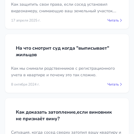
Жилищный юрист поможет определить полный
Как защитить свои права, если сосед установил
перечень и подготовить документы так, чтобы они
видеокамеру, снимающую ваш земельный участок.
работали на вашу позицию.
Рассматриваем правовые аспекты и даём
17 апреля 2025 г.
Читать
рекомендации.
Сколько стоят услуги жилищного
юриста в регионе Республика
Карелия
На что смотрит суд когда "выписывает"
жильцов
Стоимость зависит от сложности дела, объёма
работы и необходимости участия в судебных
Как мы снимали родственников с регистрационного
заседаниях. Отдельная консультация, подготовка
учета в квартире и почему это так сложно.
претензии, составление искового заявления и
8 октября 2024 г.
Читать
полное сопровождение спора оцениваются по-
разному. Простые вопросы решаются быстро и
недорого, а многоэпизодные дела с экспертизами
требуют большего объёма работы. Прозрачное
Как доказать затопление,если виновник
ценообразование позволяет заранее понимать
не признаёт вину?
бюджет — актуальные цены на услуги
жилищного юриста в регионе Республика
Ситуация, когда сосед сверху затопил вашу квартиру и