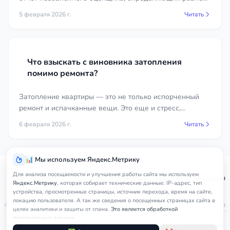
удобно прямо в карточках юристов на нашем
вреда. Часто стороны заказывают экспертизы в разных
5 февраля 2026 г.
Читать
сайте.
организациях, что приводит к разным выводам.
Что взыскать с виновника затопления
помимо ремонта?
Затопление квартиры — это не только испорченный
ремонт и испачканные вещи. Это еще и стресс,
временные неудобства и дополнительные расходы.
6 февраля 2026 г.
Читать
📊 Мы используем Яндекс.Метрику
Услуги
Для анализа посещаемости и улучшения работы сайта мы используем
Главная
Республика Карелия
Жилищны
юриста
Яндекс.Метрику
, которая собирает технические данные: IP-адрес, тип
устройства, просмотренные страницы, источник перехода, время на сайте,
локацию пользователя. А так же сведения о посещенных страницах сайта в
© 2026
nedicom
™. Права на товарный знак зарегистрированы в Роспатенте
целях аналитики и защиты от спама.
Это является обработкой
персональных данных.
Политика в отношении персональных данных
Правила обработки cookie
Оферта
Подробнее в
Согласии на обработку персональных данных
и
Правилах