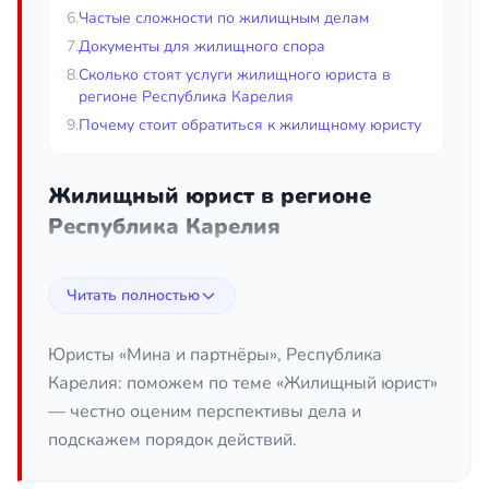
6.
Частые сложности по жилищным делам
7.
Документы для жилищного спора
8.
Сколько стоят услуги жилищного юриста в
регионе Республика Карелия
9.
Почему стоит обратиться к жилищному юристу
Жилищный юрист в регионе
Республика Карелия
Жильё — одна из самых ценных и
чувствительных сфер жизни человека, поэтому
Читать полностью
любые споры вокруг квартиры, дома или комнаты
способны затронуть интересы сразу нескольких
Юристы «Мина и партнёры», Республика
сторон. Жилищный юрист в регионе Республика
Карелия: поможем по теме «Жилищный юрист»
Карелия помогает разобраться в сложных
— честно оценим перспективы дела и
правовых ситуациях, связанных с пользованием,
подскажем порядок действий.
владением и распоряжением жилыми
помещениями, и защищает права собственников,