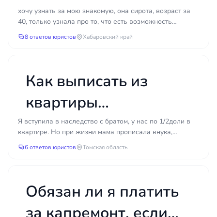
Порядок действий при жилищном
сертификат, если мне
хочу узнать за мою знакомую, она сирота, возраст за
споре
40, только узнала про то, что есть возможность
уже за 40?
получить сертификат на жилье, живет в общежитии
Работа над жилищным делом строится
8 ответов юристов
Хабаровский край
мун...
последовательно. Сначала проводится анализ
ситуации и изучение правоустанавливающих
документов. Затем юрист определяет правовую
Как выписать из
позицию и оценивает перспективы. Следующий
этап — попытка досудебного урегулирования:
квартиры
направление претензии или предложения о
мирном решении. Если договориться не удаётся,
прописанного там
Я вступила в наследство с братом, у нас по 1/2доли в
готовится исковое заявление, собираются
квартире. Но при жизни мама прописала внука,
доказательства и формируется пакет документов
внука, чтобы продать
который до сих пор прописан. Он совершеннолетний,
6 ответов юристов
Томская область
для суда. Далее следует представление интересов
не...
свою долю?
в судебных заседаниях и, при необходимости,
обжалование решения. Завершающий этап —
исполнение судебного акта, в том числе через
Обязан ли я платить
службу судебных приставов.
за капремонт, если