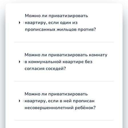
Расприватизация (деприватизация)
—
возврат квартиры в муниципальную
Можно ли приватизировать
собственность, если это выгоднее или
квартиру, если один из
необходимо по обстоятельствам.
прописанных жильцов против?
Восстановление утраченных документов
и помощь с устранением ошибок в записях,
из-за которых приостановлено
Можно ли приватизировать комнату
оформление.
в коммунальной квартире без
Как строится работа
согласия соседей?
Честная оценка перспектив.
Юрист изучает
вашу ситуацию: кто зарегистрирован,
использовалось ли право приватизации ранее,
Можно ли приватизировать
есть ли обременения или спорные
квартиру, если в ней прописан
обстоятельства. Вы получаете понятный ответ
несовершеннолетний ребёнок?
— реально ли оформить жильё и каким путём.
Сбор и проверка документов.
Составляется
список необходимых бумаг под вашу ситуацию,