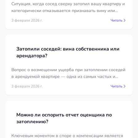
Ситуация, когда сосед сверху затопил вашу квартиру и
категорически отказывается признавать вину или
подписывать акт, к сожалению, не редкость. С
3 февраля 2026 г.
Читать
правовой точки зрения, это осложняет, но не делает
невозможным взыскание ущерба.
Затопили соседей: вина собственника или
арендатора?
Вопрос о возмещении ущерба при затоплении соседей
в арендуемой квартире — одна из самых частых и
стрессовых ситуаций для всех сторон. Владелец и
3 февраля 2026 г.
Читать
арендатор часто начинают искать виновного друг в
друге.
Можно ли оспорить отчет оценщика по
затоплению?
Ключевым моментом в споре о компенсации является