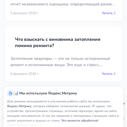
отчет независимого оценщика, определяющий размер
вреда. Часто стороны заказывают экспертизы в разных
5 февраля 2026 г.
Читать
организациях, что приводит к разным выводам.
Что взыскать с виновника затопления
помимо ремонта?
Затопление квартиры — это не только испорченный
ремонт и испачканные вещи. Это еще и стресс,
временные неудобства и дополнительные расходы.
6 февраля 2026 г.
Читать
📊 Мы используем Яндекс.Метрику
Услуги
Для анализа посещаемости и улучшения работы сайта мы используем
Главная
Республика Дагестан
Жилищны
юриста
Яндекс.Метрику
, которая собирает технические данные: IP-адрес, тип
устройства, просмотренные страницы, источник перехода, время на сайте,
локацию пользователя. А так же сведения о посещенных страницах сайта в
© 2026
nedicom
™. Права на товарный знак зарегистрированы в Роспатенте
целях аналитики и защиты от спама.
Это является обработкой
персональных данных.
Политика в отношении персональных данных