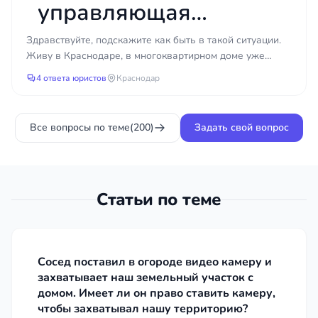
управляющая
компания не
Здравствуйте, подскажите как быть в такой ситуации.
Живу в Краснодаре, в многоквартирном доме уже
проводит ремонт
несколько лет течет крыша. Подал заявки в
4 ответа юристов
Краснодар
управляющу...
кровли годами?
Все вопросы по теме
(200)
Задать свой вопрос
Статьи по теме
Сосед поставил в огороде видео камеру и
захватывает наш земельный участок с
домом. Имеет ли он право ставить камеру,
чтобы захватывал нашу территорию?