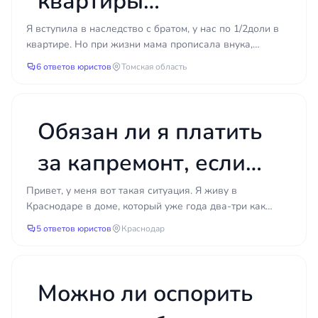
квартиры
без согласия — и дело уходит в суд. Главное, что
даёт юрист на старте, — это реальная картина:
прописанного там
Я вступила в наследство с братом, у нас по 1/2доли в
есть ли основания, какие препятствия существуют
квартире. Но при жизни мама прописала внука,
и как их устранить без лишних затрат. Чем
внука, чтобы продать
который до сих пор прописан. Он совершеннолетний,
6 ответов юристов
Томская область
раньше вы разберётесь в ситуации, тем меньше
не...
свою долю?
шансов потратить время на путь, который не
ведёт к цели.
Обязан ли я платить
за капремонт, если
дом признан
Привет, у меня вот такая ситуация. Я живу в
Краснодаре в доме, который уже года два-три как
аварийным?
стоит в списке аварийного жилого фонда. Дом
5 ответов юристов
Краснодар
действительно...
Можно ли оспорить