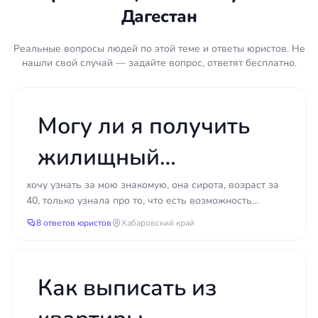
Договор социального найма или ордер на
Дагестан
квартиру
Выписка из домовой книги или справка о
Реальные вопросы людей по этой теме и ответы юристов. Не
зарегистрированных лицах
нашли свой случай — задайте вопрос, ответят бесплатно.
Паспорта всех зарегистрированных
совершеннолетних членов семьи
Свидетельства о рождении
Могу ли я получить
несовершеннолетних
жилищный
Справка о том, что право на приватизацию
ранее не использовалось (форма № 2)
сертификат, если мне
хочу узнать за мою знакомую, она сирота, возраст за
Технический паспорт или план квартиры
40, только узнала про то, что есть возможность
Если есть — решение суда, предыдущие
уже за 40?
получить сертификат на жилье, живет в общежитии
8 ответов юристов
Хабаровский край
отказы, переписка с администрацией
мун...
Приватизация кажется формальностью, пока не
начинается. Один неправильно собранный пакет
Как выписать из
документов — и процесс откатывается на месяц
назад. Один зарегистрированный родственник