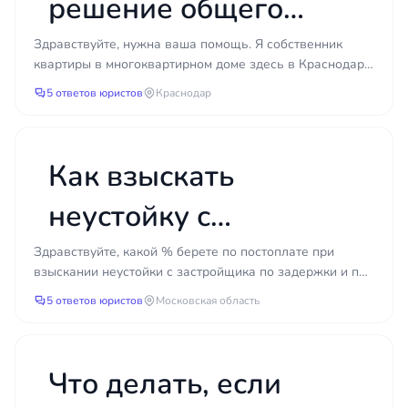
решение общего
собрания
Здравствуйте, нужна ваша помощь. Я собственник
квартиры в многоквартирном доме здесь в Краснодаре.
собственников, если
Неделю назад узнал, что было проведено общее
5 ответов юристов
Краснодар
собран...
меня не уведомили?
Как взыскать
неустойку с
застройщика за
Здравствуйте, какой % берете по постоплате при
взыскании неустойки с застройщика по задержки и по
задержку и
недостаткам?
5 ответов юристов
Московская область
недостатки?
Что делать, если