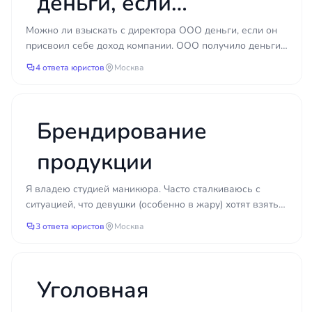
деньги, если
оценить добросовестность будущего партнёра по
открытым реестрам и снизить вероятность работы
директор присвоил
Можно ли взыскать с директора ООО деньги, если он
с недобросовестной компанией. Корректно
присвоил себе доход компании. ООО получило деньги
доход компании?
составленный договор уменьшает риск
за 2024 год, но не выплатила их учредителям, а чер...
4 ответа юристов
Москва
конфликтов и упрощает защиту позиции в споре.
Порядок работы с юристом
Брендирование
Сотрудничество обычно строится по
последовательной схеме, понятной как
продукции
руководителю, так и специалисту.
Я владею студией маникюра. Часто сталкиваюсь с
Первичная консультация и анализ
ситуацией, что девушки (особенно в жару) хотят взять с
ситуации: юрист изучает запрос,
собой бутылочку воды. Поэтому я хочу на каждую б...
3 ответа юристов
Москва
документы и обстоятельства.
Определение объёма работ и
согласование условий сотрудничества.
Уголовная
Подготовка правовой позиции, документов
или процессуальных бумаг.