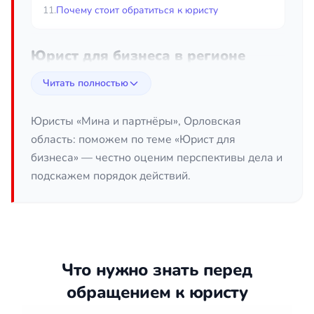
11.
Почему стоит обратиться к юристу
Юрист для бизнеса в регионе
Орловская область
Читать полностью
Ведение предпринимательской деятельности
неизбежно связано с правовыми вопросами:
Юристы «Мина и партнёры», Орловская
заключение и проверка договоров, регистрация
область: поможем по теме «Юрист для
компании, взаимодействие с контролирующими
бизнеса» — честно оценим перспективы дела и
органами, разрешение споров с контрагентами и
подскажем порядок действий.
сотрудниками. Юрист для бизнеса в регионе
Орловская область помогает выстроить работу
так, чтобы правовые риски были учтены заранее, а
не устранялись уже после возникновения
проблемы. Грамотное сопровождение позволяет
Что нужно знать перед
руководителю сосредоточиться на развитии дела.
обращением к юристу
Какие задачи закрывает юрист