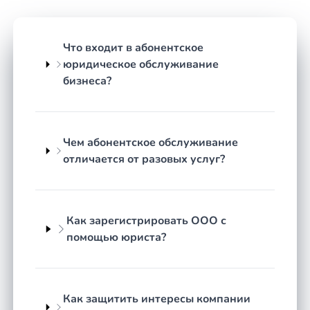
для бизнеса
Спектр работы корпоративного юриста
Что входит в абонентское
охватывает большинство ситуаций, с которыми
юридическое обслуживание
сталкивается компания или индивидуальный
бизнеса?
предприниматель. Условно их можно разделить
на несколько направлений.
Договорная работа: разработка, проверка
Чем абонентское обслуживание
и согласование договоров поставки,
отличается от разовых услуг?
аренды, подряда, оказания услуг.
Регистрация и ликвидация: создание ООО
или ИП, внесение изменений в
учредительные документы,
Как зарегистрировать ООО с
реорганизация и закрытие.
помощью юриста?
Разрешение споров: досудебная
претензионная работа, представительство
в арбитражном суде, взыскание
Как защитить интересы компании
задолженности.