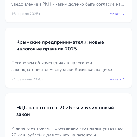
уведомлением РКН - каким должно быть согласие на
Налогового кодекса РФ и сложившуюся практику.
сайте, нужно ли уведомлять пользователя при
16 апреля 2025 г.
Читать
обработке cookie, считается ли гугл аналитика сбором
Документы для работы юриста
ПД
Для эффективного сопровождения юристу
потребуется доступ к документам, отражающим
Крымские предприниматели: новые
деятельность компании. Точный перечень зависит
налоговые правила 2025
от характера задачи.
Поговорим об изменениях в налоговом
Учредительные документы: устав,
законодательстве Республики Крым, касающиеся
решение или протокол о создании,
упрощенной системы налогообложения (УСН).
24 февраля 2025 г.
Читать
выписка из ЕГРЮЛ или ЕГРИП.
Договоры и первичная документация по
интересующему вопросу.
Переписка с контрагентами,
НДС на патенте с 2026 - я изучил новый
контролирующими органами или
закон
сотрудниками.
И ничего не понял. Но очевидно что планка упадет до
Акты, требования, уведомления и
20 млн. рублей и для тех кто на патенте и
решения, поступившие от