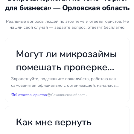
для бизнеса» — Орловская область
Разовые задачи решаются под конкретную
ситуацию: подготовка договора, регистрация
Реальные вопросы людей по этой теме и ответы юристов. Не
фирмы, ведение отдельного дела в суде. Этот
нашли свой случай — задайте вопрос, ответят бесплатно.
вариант подходит, когда правовая помощь
требуется эпизодически. Выбор модели зависит от
масштаба бизнеса, частоты возникающих вопросов
Могут ли микрозаймы
и стратегии руководителя.
помешать проверке
Договорная работа и проверка
контрагентов
банка по 115 закону
Здравствуйте, подскажите пожалуйста, работаю как
самозанятая официально с организацией, началась
Договор является основным инструментом,
об операциях по
проверка по 115 фз об операциях откуда поступают
защищающим интересы предпринимателя. Юрист
9 ответов юристов
Сахалинская область
день...
проверяет условия об ответственности сторон,
самозанятости ?
порядке расчётов, сроках исполнения и
разрешении споров, выявляя положения,
Как мне вернуть
способные обернуться убытками. Отдельное
направление, проверка контрагентов, помогает