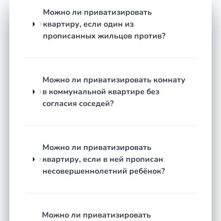
возврат квартиры в муниципальную
Можно ли приватизировать
собственность, если это выгоднее или
квартиру, если один из
необходимо по обстоятельствам.
прописанных жильцов против?
Восстановление утраченных документов
и помощь с устранением ошибок в записях,
из-за которых приостановлено
Можно ли приватизировать комнату
оформление.
в коммунальной квартире без
Как строится работа
согласия соседей?
Честная оценка перспектив.
Юрист изучает
вашу ситуацию: кто зарегистрирован,
использовалось ли право приватизации ранее,
Можно ли приватизировать
есть ли обременения или спорные
квартиру, если в ней прописан
обстоятельства. Вы получаете понятный ответ
несовершеннолетний ребёнок?
— реально ли оформить жильё и каким путём.
Сбор и проверка документов.
Составляется
список необходимых бумаг под вашу ситуацию,
Можно ли приватизировать
юрист проверяет их на ошибки и помогает