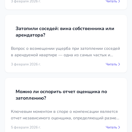
3 февраля 2026 г.
Читать
правовой точки зрения, это осложняет, но не делает
невозможным взыскание ущерба.
Затопили соседей: вина собственника или
арендатора?
Вопрос о возмещении ущерба при затоплении соседей
в арендуемой квартире — одна из самых частых и
стрессовых ситуаций для всех сторон. Владелец и
3 февраля 2026 г.
Читать
арендатор часто начинают искать виновного друг в
друге.
Можно ли оспорить отчет оценщика по
затоплению?
Ключевым моментом в споре о компенсации является
отчет независимого оценщика, определяющий размер
вреда. Часто стороны заказывают экспертизы в разных
5 февраля 2026 г.
Читать
организациях, что приводит к разным выводам.