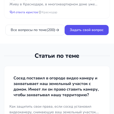
Живу в Краснодаре, в многоквартирном доме уже
проводит ремонт
несколько лет течет крыша. Подал заявки в
4 ответа юристов
Краснодар
управляющу...
кровли годами?
Все вопросы по теме
(200)
Задать свой вопрос
Статьи по теме
Сосед поставил в огороде видео камеру и
захватывает наш земельный участок с
домом. Имеет ли он право ставить камеру,
чтобы захватывал нашу территорию?
Как защитить свои права, если сосед установил
видеокамеру, снимающую ваш земельный участок.