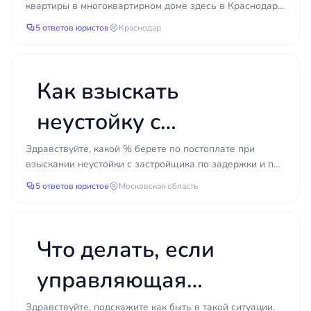
квартиры в многоквартирном доме здесь в Краснодаре.
собственников, если
Неделю назад узнал, что было проведено общее
5 ответов юристов
Краснодар
собран...
меня не уведомили?
Как взыскать
неустойку с
застройщика за
Здравствуйте, какой % берете по постоплате при
взыскании неустойки с застройщика по задержки и по
задержку и
недостаткам?
5 ответов юристов
Московская область
недостатки?
Что делать, если
управляющая
компания не
Здравствуйте, подскажите как быть в такой ситуации.