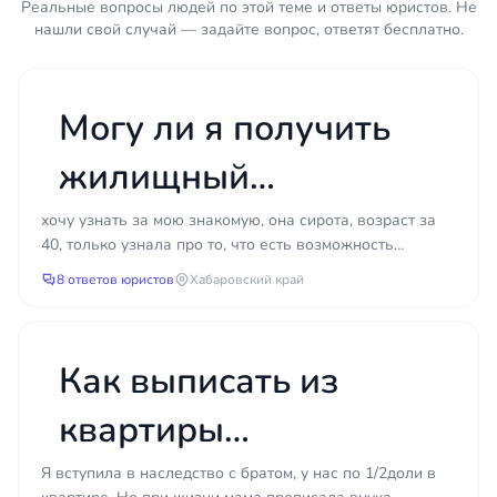
квартиру
Реальные вопросы людей по этой теме и ответы юристов. Не
нашли свой случай — задайте вопрос, ответят бесплатно.
Выписка из домовой книги или справка о
зарегистрированных лицах
Паспорта всех зарегистрированных
Могу ли я получить
совершеннолетних членов семьи
Свидетельства о рождении
жилищный
несовершеннолетних
Справка о том, что право на приватизацию
сертификат, если мне
хочу узнать за мою знакомую, она сирота, возраст за
ранее не использовалось (форма № 2)
40, только узнала про то, что есть возможность
уже за 40?
Технический паспорт или план квартиры
получить сертификат на жилье, живет в общежитии
8 ответов юристов
Хабаровский край
мун...
Если есть — решение суда, предыдущие
отказы, переписка с администрацией
Приватизация кажется формальностью, пока не
Как выписать из
начинается. Один неправильно собранный пакет
документов — и процесс откатывается на месяц
квартиры
назад. Один зарегистрированный родственник
прописанного там
без согласия — и дело уходит в суд. Главное, что
Я вступила в наследство с братом, у нас по 1/2доли в