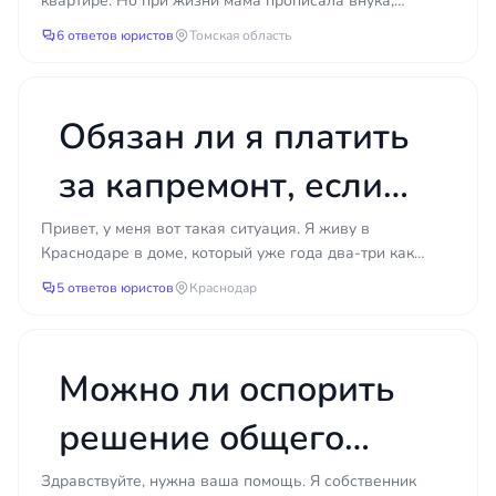
даёт юрист на старте, — это реальная картина:
квартире. Но при жизни мама прописала внука,
внука, чтобы продать
который до сих пор прописан. Он совершеннолетний,
есть ли основания, какие препятствия существуют
6 ответов юристов
Томская область
не...
и как их устранить без лишних затрат. Чем
свою долю?
раньше вы разберётесь в ситуации, тем меньше
шансов потратить время на путь, который не
Обязан ли я платить
ведёт к цели.
за капремонт, если
дом признан
Привет, у меня вот такая ситуация. Я живу в
Краснодаре в доме, который уже года два-три как
аварийным?
стоит в списке аварийного жилого фонда. Дом
5 ответов юристов
Краснодар
действительно...
Можно ли оспорить
решение общего
собрания
Здравствуйте, нужна ваша помощь. Я собственник