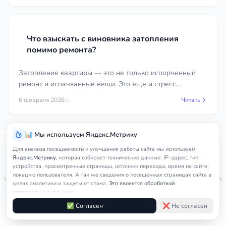
Что взыскать с виновника затопления
помимо ремонта?
Затопление квартиры — это не только испорченный
ремонт и испачканные вещи. Это еще и стресс,
временные неудобства и дополнительные расходы.
6 февраля 2026 г.
Читать
📊 Мы используем Яндекс.Метрику
Услуги
Для анализа посещаемости и улучшения работы сайта мы используем
Главная
Алушта
Жилищный юрист
П
юриста
Яндекс.Метрику
, которая собирает технические данные: IP-адрес, тип
устройства, просмотренные страницы, источник перехода, время на сайте,
локацию пользователя. А так же сведения о посещенных страницах сайта в
© 2026
nedicom
™. Права на товарный знак зарегистрированы в Роспатенте
целях аналитики и защиты от спама.
Это является обработкой
персональных данных.
Политика в отношении персональных данных
Правила обработки cookie
Оферта
Подробнее в
Согласии на обработку персональных данных
и
Правилах
✅ Согласен
❌ Не согласен
Согласие на обработку персональных данных
Контакты
обработки cookie