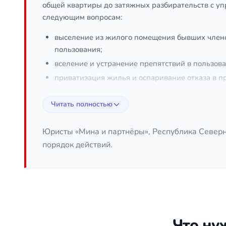
общей квартиры до затяжных разбирательств с у
следующим вопросам:
выселение из жилого помещения бывших члено
пользования;
вселение и устранение препятствий в пользов
приватизация жилья и оспаривание отказа в п
вопросы социального найма — заключение, из
Читать полностью
узаконивание перепланировки и переустройс
споры с управляющими компаниями и вопросы 
Юристы «Мина и партнёры», Республика Север
Кроме того, юрист помогает в делах о признании
порядок действий.
Юридическая суть жилищных спо
Основу регулирования составляют Жилищный коде
порядок пользования жилыми помещениями, основа
недвижимостью и общей долевой собственности. В
правильно квалифицировать ситуацию. Жилищный 
Что ну