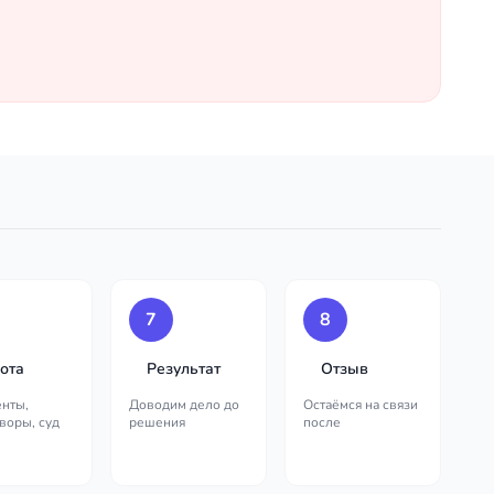
7
8
ота
Результат
Отзыв
нты,
Доводим дело до
Остаёмся на связи
воры, суд
решения
после