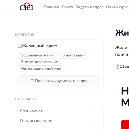
Главная
Лента
Задать вопрос
Найти юрис
Жи
КАТЕГОРИЯ
Жилищный юрист
Жилищ
порча
Социальный найм
Приватизация
Выселение/вселение
116
д
Регистрационный учет
Показать другие категории
Н
М
НА СТРАНИЦЕ
Специалисты
Отзывы клиентов