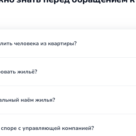
 и сложившуюся судебную практику.
ел
удебное урегулирование — переписка, претензии, переговоры
ии обычно длится от двух до пяти месяцев, а при сложных обс
лить человека из квартиры?
тегории споров, например о выселении, требуют особого вни
вилу составляет три года, но имеет исключения. Юрист помог
ровать жильё?
споре
ельно. Сначала проводится анализ ситуации и изучение прав
ективы. Следующий этап — попытка досудебного урегулирова
отовится исковое заявление, собираются доказательства и фор
иальный наём жилья?
еданиях и, при необходимости, обжалование решения. Заверша
делам
и споре с управляющей компанией?