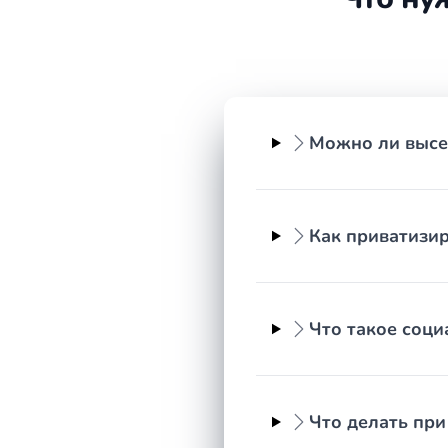
нормы и выстраивает позицию, опираясь на закон
Сроки рассмотрения жилищных д
Сроки во многом зависят от характера спора. Дос
месяцев. Рассмотрение дела в суде первой инстанц
Можно ли высе
привлечении третьих лиц — дольше. Отдельные ка
о сроке исковой давности, который по общему пра
подать необходимые документы.
Как приватизи
Порядок действий при жилищном 
Работа над жилищным делом строится последоват
определяет правовую позицию и оценивает персп
мирном решении. Если договориться не удаётся, г
Что такое соц
следует представление интересов в судебных зас
числе через службу судебных приставов.
Частые сложности по жилищным 
Что делать пр