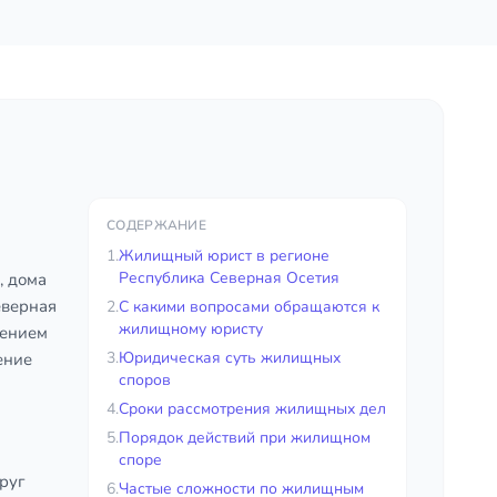
СОДЕРЖАНИЕ
1.
Жилищный юрист в регионе
Республика Северная Осетия
, дома
еверная
2.
С какими вопросами обращаются к
жилищному юристу
жением
3.
Юридическая суть жилищных
ение
споров
4.
Сроки рассмотрения жилищных дел
5.
Порядок действий при жилищном
споре
руг
6.
Частые сложности по жилищным