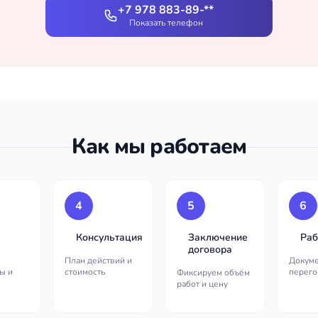
+7 978 883-89-**
Показать телефон
Как мы работаем
4
5
6
Консультация
Заключение
Раб
договора
План действий и
Докуме
ы и
стоимость
перего
Фиксируем объём
работ и цену