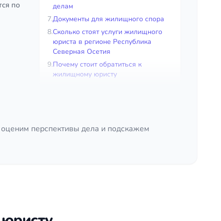
тся по
делам
7.
Документы для жилищного спора
8.
Сколько стоят услуги жилищного
юриста в регионе Республика
Северная Осетия
9.
Почему стоит обратиться к
жилищному юристу
 оценим перспективы дела и подскажем
ем и разделе долей между совладельцами.
обязанности собственников и нанимателей,
лирует вопросы собственности, сделок с
эти нормы образуют систему, в которой важно
бстоятельства дела, определяет применимые
 юристу