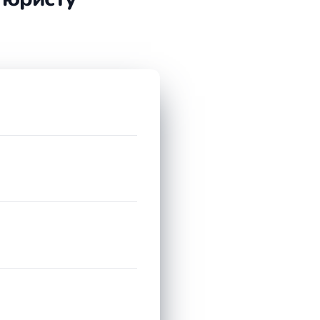
 — может занять от нескольких недель до пары
тоятельствах, назначении экспертиз и
мания к процессуальным срокам. Важно помнить и
ает не пропустить ключевые сроки и своевременно
оустанавливающих документов. Затем юрист
ния: направление претензии или предложения о
мируется пакет документов для суда. Далее
ющий этап — исполнение судебного акта, в том