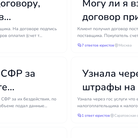
договору,
Могу ли я в
в
договор пр
товара при
вщика. На договоре подпись
Клиент получил договор пост
в оплатил (счет т...
поставщика. Покупатель счет 
7 ответов юристов
Москва
 СФР за
Узнала чере
те
штрафы на 
 СФР за их бездействия, по
Узнала через гос услуги что
объеме подал данные...
налогоплательщика к налого
1 ответ юристов
Саратовская 