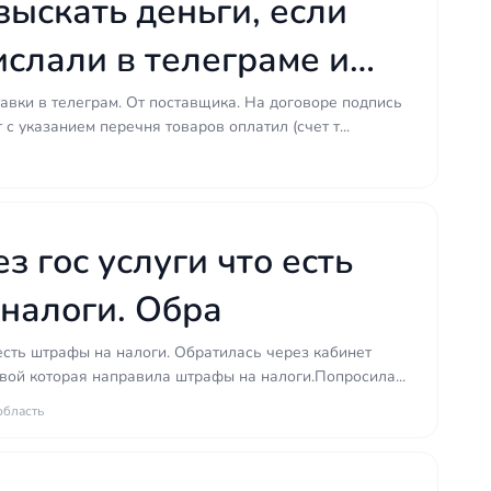
зыскать деньги, если
ислали в телеграме и
везли меньше?
авки в телеграм. От поставщика. На договоре подпись
с указанием перечня товаров оплатил (счет т...
з гос услуги что есть
налоги. Обра
 есть штрафы на налоги. Обратилась через кабинет
вой которая направила штрафы на налоги.Попросила...
область