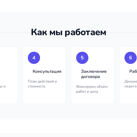
Как мы работаем
4
5
6
Консультация
Заключение
Раб
договора
План действий и
Докуме
ы и
стоимость
перего
Фиксируем объём
работ и цену