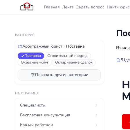
Главная
Лента
Задать вопрос
Найти юрис
По
КАТЕГОРИЯ
Арбитражный юрист
Поставка
Взыск
Поставка
Строительный подряд
51
де
Оказание услуг
Оспаривание сделок
Показать другие категории
Н
М
НА СТРАНИЦЕ
Специалисты
Бесплатная консультация
Как мы работаем