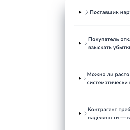
Акты приёмки или акты о несоответствии товар
Поставщик нару
Переписка с контрагентом: электронные письм
Платёжные документы, подтверждающие оплату
Заключение экспертизы или результаты прове
Покупатель отк
Споры по поставке редко решаются быстро, если уп
взыскать убытк
неумолимо идут. Именно поэтому важно сначала тр
потом действовать. Юрист на этом этапе нужен не 
Можно ли растор
систематически
Контрагент треб
надёжности — к