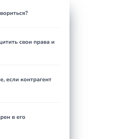
овориться?
щитить свои права и
ает вывести активы, а сроки исковой давности
ать и какой путь будет эффективным, — и только
нное решение.
е, если контрагент
рен в его