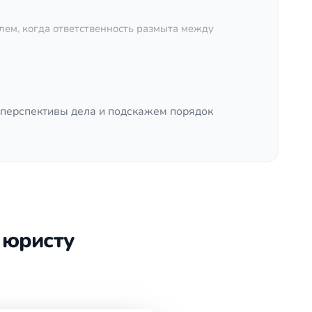
ем, когда ответственность размыта между
сняет: какие требования обоснованны, какие
 перспективы дела и подскажем порядок
зионный порядок или сразу подготовка иска.
симости от выбранного маршрута.
модействует с арбитражным судом или судом общей
о производства, контроль фактического
 юристу