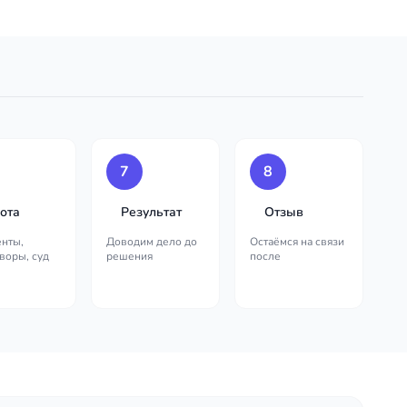
7
8
ота
Результат
Отзыв
нты,
Доводим дело до
Остаёмся на связи
воры, суд
решения
после