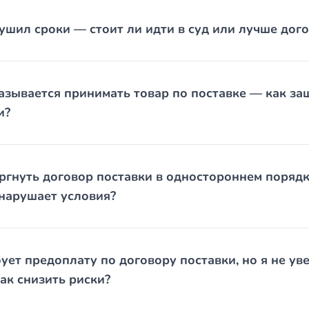
а (если составлялись).
шил сроки — стоит ли идти в суд или лучше дог
а, мессенджеры, официальные претензии и ответы на них.
 или её отсутствие.
рки качества — при наличии.
азывается принимать товар по поставке — как за
устить момент: доказательная база слабеет, контрагент успев
и?
езво оценить ситуацию — понять, на что вы вправе претендов
для того, чтобы «взять дело», а чтобы помочь принять взвеше
гнуть договор поставки в одностороннем порядк
 нарушает условия?
ует предоплату по договору поставки, но я не уве
ак снизить риски?