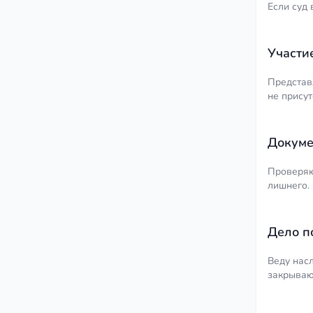
Если суд
Участи
Представ
не присут
Докуме
Проверяю 
лишнего.
Дело п
Веду нас
закрываю