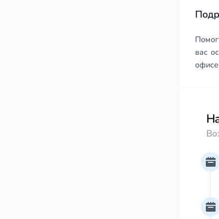
Подр
Помог
вас о
офисе
На
Во