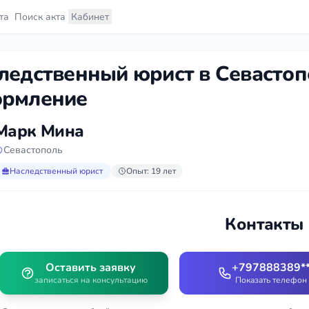
та
Поиск акта
Кабинет
ледственный юрист в Севастоп
рмление
Марк Мина
Севастополь
Наследственный юрист
Опыт: 19 лет
Контакты
Оставить заявку
+797888389*
записаться на консультацию
Показать телефон