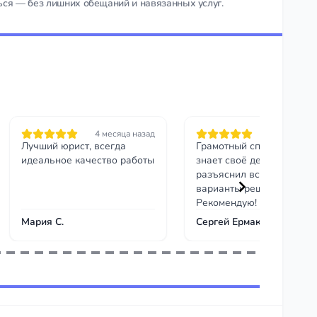
ться — без лишних обещаний и навязанных услуг.
4 месяца назад
4 месяца на
Лучший юрист, всегда
Грамотный специалист,
идеальное качество работы
знает своё дело. Чётко
разъяснил все риски и
варианты решения.
Рекомендую!
Мария С.
Сергей Ермаков