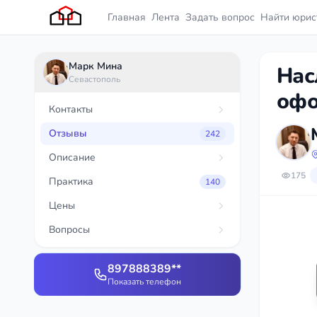
Главная
Лента
Задать вопрос
Найти юрис
Марк Мина
Нас
Севастополь
офо
Контакты
Отзывы
242
Описание
175
Практика
140
Цены
Вопросы
897888389**
Показать телефон