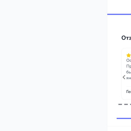
От
Оф
Пр
бы
ян
Ге
Item
1
of
243