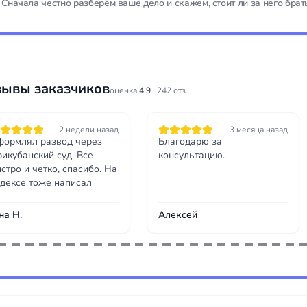
Сначала честно разберём ваше дело и скажем, стоит ли за него бра
зывы заказчиков
оценка
4.9
· 242 отз.
2 недели назад
3 месяца назад
ормлял развод через
Благодарю за
икубанский суд. Все
консультацию.
стро и четко, спасибо. На
дексе тоже написал
на Н.
Алексей