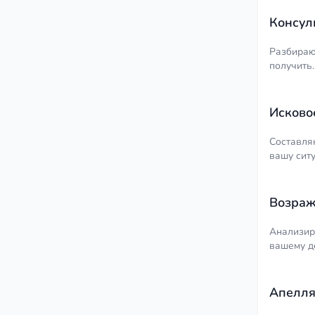
Консул
Разбираю 
получить.
Исково
Составля
вашу сит
Возраж
Анализир
вашему д
Апелля