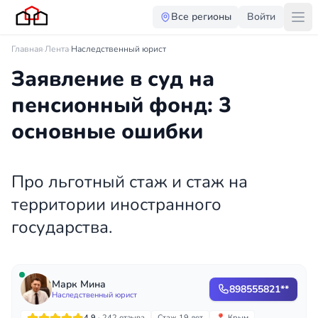
Все регионы
Войти
Главная
·
Лента
·
Наследственный юрист
Заявление в суд на
пенсионный фонд: 3
основные ошибки
Про льготный стаж и стаж на
территории иностранного
государства.
Марк Мина
898555821**
Наследственный юрист
4.9
· 242 отзыва
Стаж 19 лет
📍 Крым