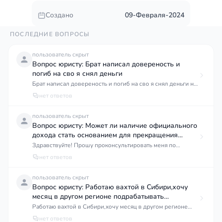
Создано
09-Февраля-2024
ПОСЛЕДНИЕ ВОПРОСЫ
пользователь скрыт
Вопрос юристу: Брат написал довереность и
погиб на сво я снял деньги
Брат написал довереность и погиб на сво я снял деньги но
мв не знали что он погиб нам сообшили почти через
нет ответов
месяц теперь наследники требуют деньги что делать
пользователь скрыт
Вопрос юристу: Может ли наличие официального
дохода стать основанием для прекращения
указанных мер социальной поддержки?
Здравствуйте! Прошу проконсультировать меня по
вопросу официального трудоустройства. Мне 21 год, я
нет ответов
являюсь лицом из числа детей-сирот, обучаюсь очно на
бюджетной основе в Оренбургском государственном
пользователь скрыт
университете. Получаю государственную социальную
Вопрос юристу: Работаю вахтой в Сибири,хочу
стипендию, материальную поддержку от университета и
месяц в другом регионе подрабатывать
состою в очереди на получение жилья. Прошу
например
Работаю вахтой в Сибири,хочу месяц в другом регионе
разъяснить: 1. Могу ли я официально трудоустроиться по
подрабатывать например сборщиком заказов или что-то
нет ответов
трудовому договору? 2. Повлияет ли официальное