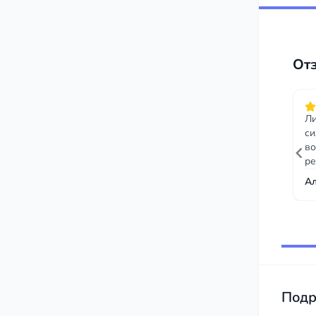
От
Ли
си
во
ре
А
Item
1
of
10
Подр