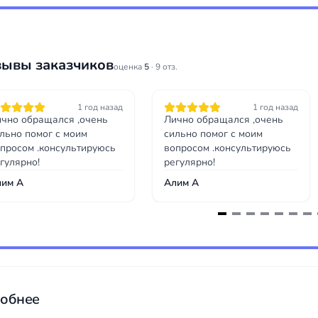
зывы заказчиков
оценка
5
· 9 отз.
1 год назад
1 год назад
чно обращался ,очень
Лично обращался ,очень
льно помог с моим
сильно помог с моим
просом .консультируюсь
вопросом .консультируюсь
гулярно!
регулярно!
лим А
Алим А
обнее