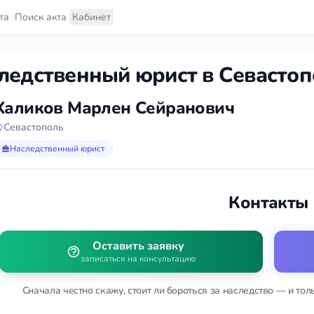
та
Поиск акта
Кабинет
ледственный юрист в Севастоп
Халиков Марлен Сейранович
Севастополь
Наследственный юрист
Контакты
Оставить заявку
записаться на консультацию
Сначала честно скажу, стоит ли бороться за наследство — и тол