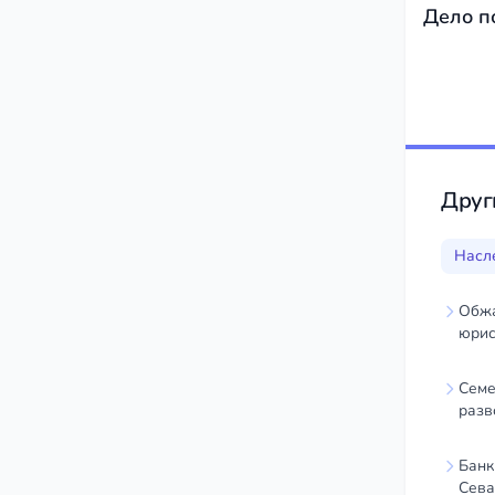
Дело п
Друг
Насл
Обжа
юрис
Семе
разв
Банк
Сева