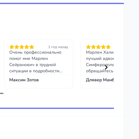
1 год назад
1 год на
Очень профессионально
Марлен Халиков, самый
помог мне Марлен
лучший адвокат в городе
Сейранович в трудной
Симферополь,
ситуации в подробности
обращайтесь только к не
вдаваться не буду, но
таких как он вы не найде
Максим Зотов
Длявер Мамбетов
очень рекомендую!
спасибо всем за внимани