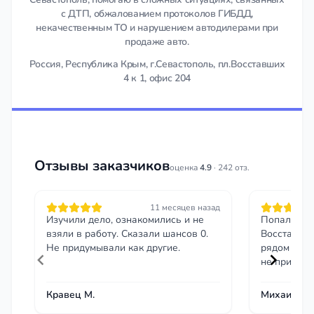
с ДТП, обжалованием протоколов ГИБДД,
некачественным ТО и нарушением автодилерами при
продаже авто.
Россия, Республика Крым, г.Севастополь, пл.Восставших
4 к 1, офис 204
Отзывы заказчиков
оценка
4.9
· 242 отз.
11 месяцев назад
Изучили дело, ознакомились и не
Попал в Д
взяли в работу. Сказали шансов 0.
Восставших
Не придумывали как другие.
рядом с оф
не пришло
Кравец М.
Михаил