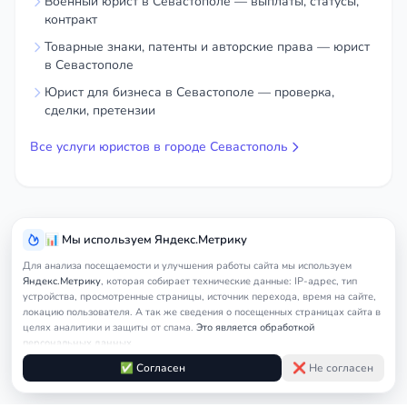
Военный юрист в Севастополе — выплаты, статусы,
контракт
Товарные знаки, патенты и авторские права — юрист
в Севастополе
Юрист для бизнеса в Севастополе — проверка,
сделки, претензии
Все услуги юристов в городе Севастополь
📊 Мы используем Яндекс.Метрику
Для анализа посещаемости и улучшения работы сайта мы используем
Яндекс.Метрику
, которая собирает технические данные: IP-адрес, тип
устройства, просмотренные страницы, источник перехода, время на сайте,
локацию пользователя. А так же сведения о посещенных страницах сайта в
целях аналитики и защиты от спама.
Это является обработкой
персональных данных.
Подробнее в
Согласии на обработку персональных данных
и
Правилах
✅ Согласен
❌ Не согласен
обработки cookie