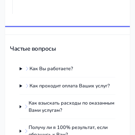
нужно сделать перед покупкой авто, чтобы потом можно
подробнее
было получить ремонт или возврат денег.
подробнее
Частые вопросы
Как Вы работаете?
Как проходит оплата Ваших услуг?
Как взыскать расходы по оказанным
Вами услугам?
Получу ли я 100% результат, если
обращусь к Вам?