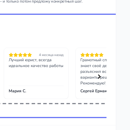
 — и только потом предложу конкретный шаг.
4 месяца назад
4 месяца на
Лучший юрист, всегда
Грамотный специалист,
идеальное качество работы
знает своё дело. Чётко
разъяснил все риски и
варианты решения.
Рекомендую!
Мария С.
Сергей Ермаков