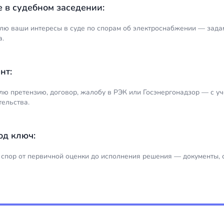
е в судебном заседении:
лю ваши интересы в суде по спорам об электроснабжении — задам
а.
нт:
лю претензию, договор, жалобу в РЭК или Госэнергонадзор — с у
тельства.
од ключ:
 спор от первичной оценки до исполнения решения — документы, с