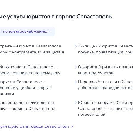
ие услуги юристов в городе Севастополь
т по электроснабжению
тражный юрист в Севастополе
Жилищный юрист в Севаст
оры с контрагентами и защита в
покупка, приватизация, со
бный юрист в Севастополе —
Оформить/признать право н
роим позицию по вашему делу
квартиру, участок
юрист в Севастополе —
Перерасчёт пенсии в Сева
ещение ущерба и споры с
добьёмся справедливых в
вником
деление места жительства
Юрист по спорам с Севэнер
нка — юрист в Севастополе
Севастополе — защита пр
потребителей
луги юристов в городе Севастополь