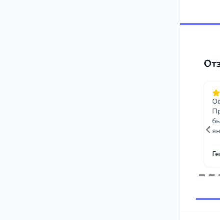
От
Оф
Пр
бы
ян
Ге
Item
1
of
243