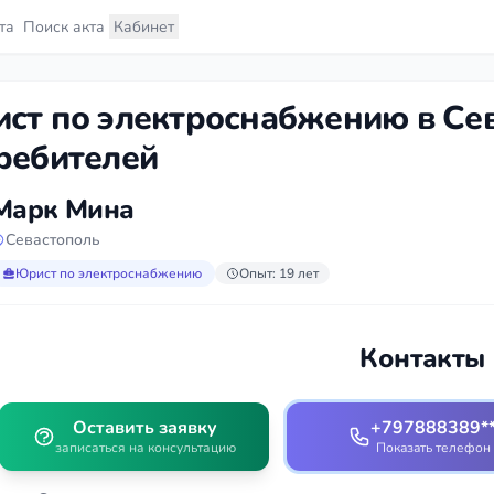
та
Поиск акта
Кабинет
ст по электроснабжению в Се
ребителей
Марк Мина
Севастополь
Юрист по электроснабжению
Опыт: 19 лет
Контакты
Оставить заявку
+797888389*
записаться на консультацию
Показать телефон