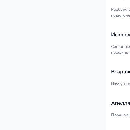
Разберу 
подключен
Исково
Составлю
профиль
Возраж
Изучу тр
Апелля
Проанали