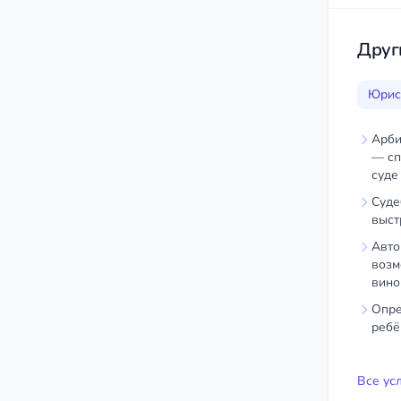
Друг
Юрис
Арби
— сп
суде
Суде
выст
Авто
возм
вино
Опре
ребё
Все ус