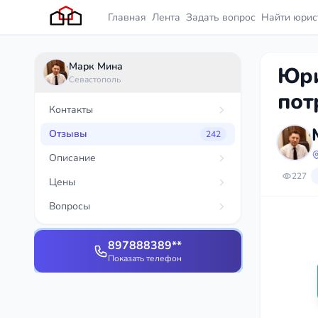
Главная
Лента
Задать вопрос
Найти юрис
Марк Мина
Юри
Севастополь
пот
Контакты
Отзывы
242
Описание
227
Цены
Вопросы
897888389**
Показать телефон