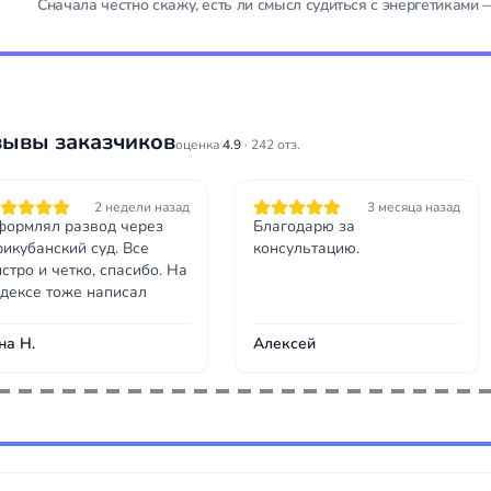
Сначала честно скажу, есть ли смысл судиться с энергетиками
зывы заказчиков
оценка
4.9
· 242 отз.
2 недели назад
3 месяца назад
ормлял развод через
Благодарю за
икубанский суд. Все
консультацию.
стро и четко, спасибо. На
дексе тоже написал
на Н.
Алексей