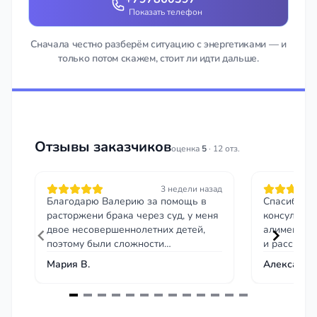
Показать телефон
Сначала честно разберём ситуацию с энергетиками — и
только потом скажем, стоит ли идти дальше.
Отзывы заказчиков
оценка
5
· 12 отз.
3 недели назад
Благодарю Валерию за помощь в
Спасибо М
расторжени брака через суд, у меня
консультац
двое несовершеннолетних детей,
алиментов.
поэтому были сложности
и рассказа
определенные
Мария В.
Александр
Item