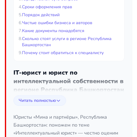
4.
Сроки оформления прав
5.
Порядок действий
6.
Частые ошибки бизнеса и авторов
7.
Какие документы понадобятся
8.
Сколько стоят услуги в регионе Республика
Башкортостан
9.
Почему стоит обратиться к специалисту
IT-юрист и юрист по
интеллектуальной собственности в
регионе Республика Башкортостан
Читать полностью
Интеллектуальная собственность и цифровые
технологии давно перестали быть нишевой темой
— сегодня бренд, программный код, контент
Юристы «Мина и партнёры», Республика
сайта, база данных и даже доменное имя
Башкортостан: поможем по теме
представляют собой реальные активы, которые
«Интеллектуальный юрист» — честно оценим