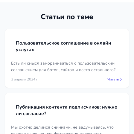
с ним?
имеющиеся договоры с подрядчиками,
авторами и сотрудниками;
Статьи по теме
сведения о фактическом использовании
бренда или произведения;
документы, подтверждающие создание
объекта и дату его появления;
Пользовательское соглашение в онлайн
услугах
при работе с данными — описание
процессов сбора и обработки
Есть ли смысл заморачиваться с пользовательским
персональных данных.
соглашением для ботов, сайтов и всего остального?
Сколько стоят услуги в регионе
3 апреля 2024 г.
Читать
Республика Башкортостан
Стоимость работы IT-юриста и специалиста по
интеллектуальной собственности зависит от
Публикация контента подписчиков: нужно
сложности и объёма задачи — одно дело
ли согласие?
подготовить одну заявку на товарный знак, и
совсем другое — выстроить полную систему
Мы охотно делимся снимками, не задумываясь, что
каждая выложенная фотография может стать