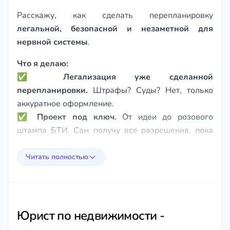
Расскажу, как сделать перепланировку
легальной, безопасной и незаметной для
нервной системы
.
Что я делаю:
✅
Легализация уже сделанной
перепланировки.
Штрафы? Суды? Нет, только
аккуратное оформление.
✅
Проект под ключ.
От идеи до розового
штампа БТИ. Сам получу все разрешения, пока
вы выбираете плитку.
✅
Спорные ситуации.
Несущие стены, мокрые
Читать полностью
зоны над жилыми комнатами, объединение с
лоджией — знаю, где рискнуть, а где нельзя,
чтобы квартиру не вернули в исходное состояние
через суд.
Юрист по недвижимости -