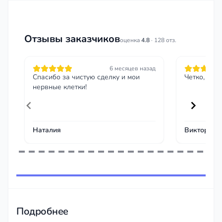
Отзывы заказчиков
оценка
4.8
· 128 отз.
6 месяцев назад
Спасибо за чистую сделку и мои
Четко, без
нервные клетки!
Наталия
Виктор Н.
Item
1
of
129
Подробнее