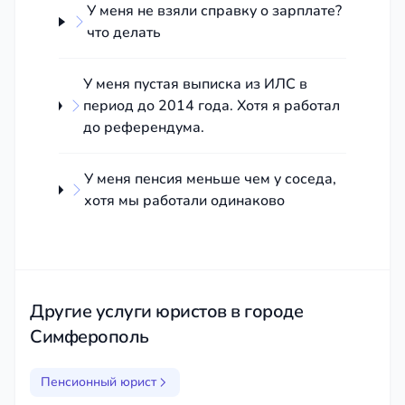
беспокоиться.
У меня не взяли справку о зарплате?
Честная цена:
Прозрачное
что делать
ценообразование без скрытых доплат.
Вы знаете стоимость услуг заранее.
У меня пустая выписка из ИЛС в
Бесплатная первичная консультация:
период до 2014 года. Хотя я работал
Оценим вашу ситуацию, расскажем
до референдума.
перспективы и варианты решения.
Как мы работаем?
У меня пенсия меньше чем у соседа,
хотя мы работали одинаково
Простая и понятная схема, все легко.
Звонок или заявка:
Вы оставляете заявку на
сайте или звоните нам.
Консультация и анализ:
Другие услуги юристов в городе
Мы бесплатно
анализируем ваши документы и ситуацию.
Симферополь
Заключение договора:
Составляем четкий план
работ и согласовываем стоимость.
Пенсионный юрист
Решение вашей проблемы:
Мы берем на себя