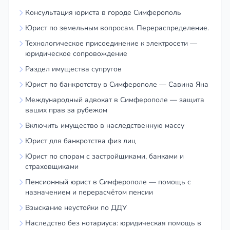
всю работу: подготовку заявлений, общение с
Консультация юриста в городе Симферополь
ПФР, представительство в суде.
Юрист по земельным вопросам. Перераспределение.
Получение результата:
Вы получаете
Технологическое присоединение к электросети —
положительное решение и прибавку к пенсии.
юридическое сопровождение
Раздел имущества супругов
Не теряйте время и деньги! Получите бесплатную
Юрист по банкротству в Симферополе — Савина Яна
консультацию пенсионного юриста в
Симферополе прямо сейчас. Позвоните по
Международный адвокат в Симферополе — защита
ваших прав за рубежом
номеру или оставьте заявку на сайте, и мы
Включить имущество в наследственную массу
поможем вам получить все положенные по
закону выплаты.
Юрист для банкротства физ лиц
Юрист по спорам с застройщиками, банками и
страховщиками
Пенсионный юрист в Симферополе — помощь с
назначением и перерасчётом пенсии
Взыскание неустойки по ДДУ
Наследство без нотариуса: юридическая помощь в