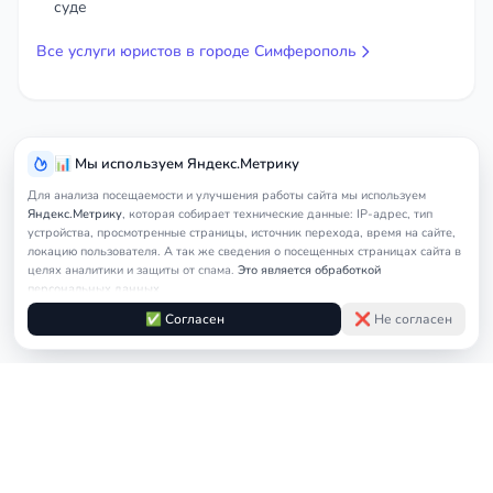
суде
Все услуги юристов в городе Симферополь
📊 Мы используем Яндекс.Метрику
Для анализа посещаемости и улучшения работы сайта мы используем
Яндекс.Метрику
, которая собирает технические данные: IP-адрес, тип
устройства, просмотренные страницы, источник перехода, время на сайте,
локацию пользователя. А так же сведения о посещенных страницах сайта в
целях аналитики и защиты от спама.
Это является обработкой
персональных данных.
Подробнее в
Согласии на обработку персональных данных
и
Правилах
✅ Согласен
❌ Не согласен
обработки cookie
Услуги
Главная
Симферополь
Пенсионный юрист
юриста
© 2026
nedicom
™. Права на товарный знак зарегистрированы в Роспатенте