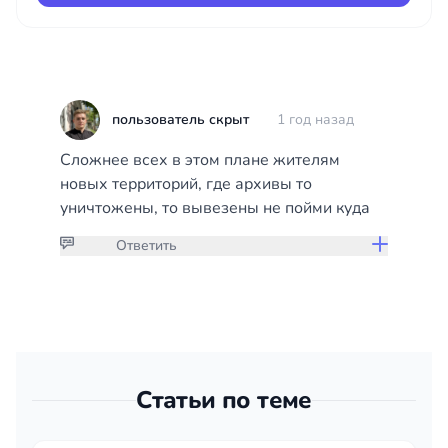
пользователь скрыт
1 год назад
Сложнее всех в этом плане жителям
новых территорий, где архивы то
уничтожены, то вывезены не пойми куда
Ответить
Присоединяйтесь к обсуждению
чтобы дать ответ или оставить
комментарий
Статьи по теме
Войти