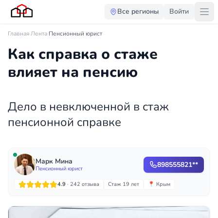
Все регионы
Войти
Главная
·
Лента
·
Пенсионный юрист
Как справка о стаже
влияет на пенсию
Дело в невключенной в стаж
пенсионной справке
Марк Мина
898555821**
Пенсионный юрист
4.9
· 242 отзыва
Стаж 19 лет
📍 Крым