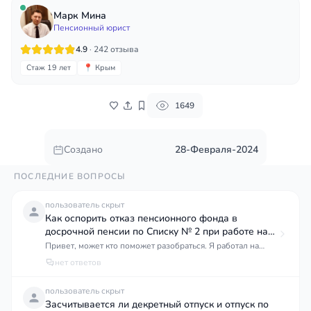
Марк Мина
Пенсионный юрист
4.9
· 242 отзыва
Стаж 19 лет
📍 Крым
1649
Создано
28-Февраля-2024
ПОСЛЕДНИЕ ВОПРОСЫ
пользователь скрыт
Как оспорить отказ пенсионного фонда в
досрочной пенсии по Списку № 2 при работе на
химическом производстве?
Привет, может кто поможет разобраться. Я работал на
химическом производстве в Прикубанском округе,
нет ответов
Краснодар, примерно 15 лет, с конца 90-х примерно.
Условия там были такие себе, вредность явная была, но
пользователь скрыт
документов нормальных я не собирал, честно говоря. Вот
Засчитывается ли декретный отпуск и отпуск по