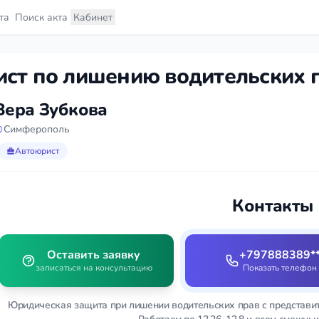
та
Поиск акта
Кабинет
ст по лишению водительских 
Вера Зубкова
Симферополь
Автоюрист
Контакты
Оставить заявку
+797888389*
записаться на консультацию
Показать телефон
Юридическая защита при лишении водительских прав с представит