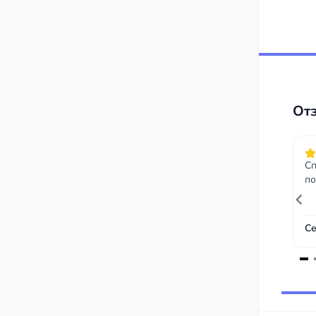
От
Сп
по
Се
Item
1
of