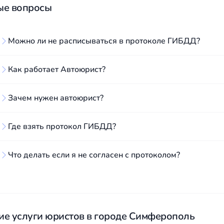
ые вопросы
ельно нужно пользоваться услугами юриста. От Вашего вы
ю подготовит юрист и оформит его в суд заранее - зависит
Можно ли не расписываться в протоколе ГИБДД?
о будет если не приехать в с
Как работает Автоюрист?
ссмотрит дело без Вас
ожно ли ездить до суда лише
Зачем нужен автоюрист?
о момента вступления решения суда в законную силу (перв
Где взять протокол ГИБДД?
 Вы можете спокойно пользоваться Вашим транспортным с
ак оценить шансы на успех
Что делать если я не согласен с протоколом?
тельно ознакомление с материалами дела. После ознаком
е мы проверям перед тем как взять дело в работу.
ие услуги юристов в городе Симферополь