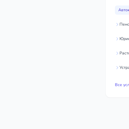
Авто
Пенс
Юрис
Раст
Устр
Все ус