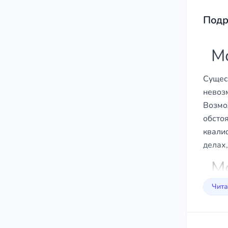
43
Подр
М
Сущес
невоз
Возмо
обсто
квали
делах
М
Чита
Нет н
однов
Чт