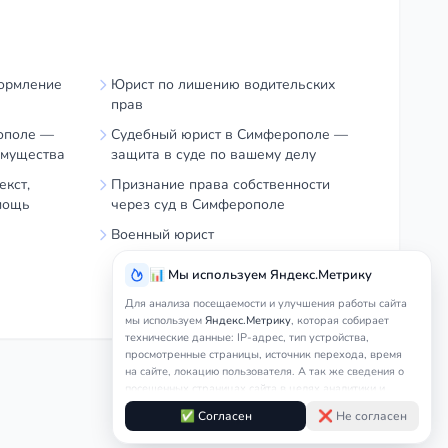
формление
Юрист по лишению водительских
прав
ополе —
Судебный юрист в Симферополе —
имущества
защита в суде по вашему делу
екст,
Признание права собственности
мощь
через суд в Симферополе
Военный юрист
📊 Мы используем Яндекс.Метрику
Для анализа посещаемости и улучшения работы сайта
мы используем
Яндекс.Метрику
, которая собирает
технические данные: IP-адрес, тип устройства,
просмотренные страницы, источник перехода, время
на сайте, локацию пользователя. А так же сведения о
посещенных страницах сайта в целях аналитики и
защиты от спама.
Это является обработкой
✅ Согласен
❌ Не согласен
персональных данных.
Подробнее в
Согласии на обработку персональных данных