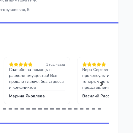
ым статьям КоАП РФ.
лгоруковская, 5
1 год назад
1 год на
Спасибо за помощь в
Вера Сергеевна грамотн
разделе имущества! Все
проконсультировала и
прошло гладко, без стресса
теперь у меня есть
и конфликтов
представления о моих
перспективах. Рекоменду
Марина Яковлева
Василий Рассказов