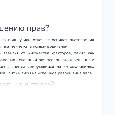
ишению прав?
за пьянку или отказ от освидетельствования
тика меняется в пользу водителей.
 зависит от множества факторов, таких как
правовых оснований для оспаривания решения и
юрист, специализирующийся на автомобильных
повысить шансы на успешное разрешение дела.
рав на штраф?
лучить наказание в виде штрафа и лишения
обы не лишили прав?