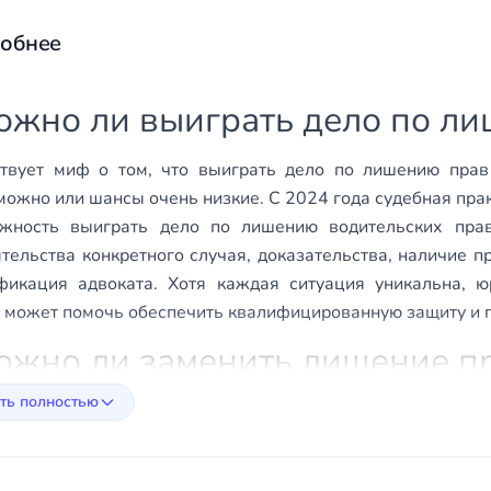
обнее
ожно ли выиграть дело по л
твует миф о том, что выиграть дело по лишению прав 
можно или шансы очень низкие. С 2024 года судебная прак
жность выиграть дело по лишению водительских прав
ятельства конкретного случая, доказательства, наличие 
фикация адвоката. Хотя каждая ситуация уникальна, 
, может помочь обеспечить квалифицированную защиту и 
ожно ли заменить лишение п
ть полностью
ельзя. Можно либо выиграть дело полностью либо по
ременно.
о нужно говорить на суде чт