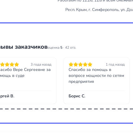
Работаем по 12.26, 12.8 и всем смежн
Респ. Крым, г. Симферополь, ул. До
зывы заказчиков
оценка
5
· 42 отз.
3 года назад
1 год назад
асибо Вере Сергеевне за
Спасибо за помощь в
мощь в суде
вопросе мощности по сетям
предприятия
ргей В.
Борис С.