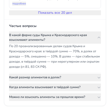
взыскания — с момента подачи иска в суд, поскольку
прожиточного минимума; суд первой инстанции
подробнее
доказательств уклонения ответчика от уплаты до
взыскал 0,5 ПМ, апелляция оставила решение без
обращения в суд не представлено.
Показать все 20 дел
изменения, указав, что по п. 3 ст. 83 СК РФ при равном
материальном положении родителей (дети при
каждом) алименты взыскиваются в пользу менее
Частые вопросы
обеспеченного, а доказательств меньшей
обеспеченности отца не представлено, однако суд
В какой форме суды Крыма и Краснодарского края
согласился с размером 0,5 ПМ и датой начала
взыскивают алименты?
взыскания в интересах ребёнка.
По 20 проанализированным делам судов Крыма и
Краснодарского края: в твёрдой сумме — 70%, в долях от
дохода — 5%, смешанно — 10%. В долях — при стабильном
доходе, в твёрдой сумме — при нерегулярном или скрытом
доходе (ст.81, 83 СК РФ).
Какой размер алиментов в долях?
Когда алименты взыскивают в твёрдой сумме?
Можно ли взыскать алименты за прошлое время?