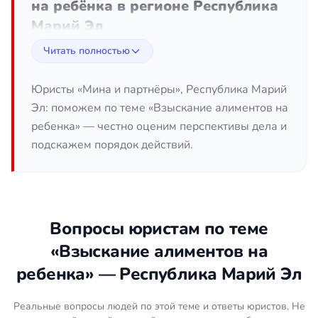
на ребёнка в регионе Республика
Марий Эл
Читать полностью
Алименты — это не просьба, а законная
обязанность каждого родителя содержать своих
детей (ст. 80 СК РФ). Тем не менее тысячи семей в
Юристы «Мина и партнёры», Республика Марий
регионе Республика Марий Эл годами не
Эл: поможем по теме «Взыскание алиментов на
получают ни рубля: плательщик скрывает доходы,
ребенка» — честно оценим перспективы дела и
меняет работу, уходит в статус самозанятого или
подскажем порядок действий.
просто игнорирует судебное решение. Юрист по
алиментам помогает выбрать правильный способ
взыскания, правильно оформить документы и
добиться реального исполнения — а не
бумажного решения, которое пылится в ящике
Вопросы юристам по теме
стола. Ниже разберём, как всё устроено по закону
«Взыскание алиментов на
и где обычно теряют деньги и время.
ребенка» — Республика Марий Эл
Размер алиментов: доли или
Реальные вопросы людей по этой теме и ответы юристов. Не
твёрдая сумма