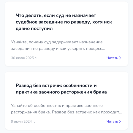
Суд вправе снизить неустойку, если должник
докажет тяжёлое материальное положение (ст.
Что делать, если суд не назначает
115 СК РФ, Постановление Пленума ВС РФ № 56
судебное заседание по разводу, хотя иск
давно поступил
от 26.12.2017). Поэтому важно заранее
подготовить возражения на доводы должника.
Узнайте, почему суд задерживает назначение
заседания по разводу и как ускорить процесс
Алименты с ИП и безработного
рассмотрения вашего иска. Советы и рекомендации
30 июля 2025 г.
Читать
Это наиболее сложные категории дел в регионе
для решения проблемы.
Республика Марий Эл:
ИП на УСН «доходы»
— алименты
Развод без встречи: особенности и
рассчитываются с доходов за вычетом
практика заочного расторжения брака
расходов, подтверждённых
документально (п. 2 Перечня видов
Узнайте об особенностях и практике заочного
заработной платы, утв. Постановлением
расторжения брака. Развод без встречи: как проходит
Правительства РФ № 841). Без юриста
процедура, какие есть нюансы. Полезная информация
9 июля 2024 г.
Читать
плательщик легко занижает базу.
для тех, кто рассматривает такой вариант.
ИП на патенте или ЕНВД (до отмены)
—