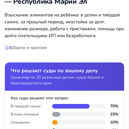
— Республика Марий Эл
Взыскание алиментов на ребёнка: в долях и твёрдой
сумме, за прошлый период, неустойка за долг,
изменение размера, работа с приставами, помощь при
долге плательщика-ИП или безработного.
821
дело в практике
Что решают суды по вашему делу
Ориентир по 20 реальным делам судов Крыма и
Краснодарского края
Как суды решают этот вопрос
70%
В твёрдой сумме
15%
В иске отказано
10%
Смешанно