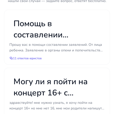
нашли свой случай — задайте вопрос, ответят бесплатно.
Закон предусматривает два основных формата
(ст. 81–83 СК РФ):
Помощь в
В долях от дохода
— на одного ребёнка
¼, на двух детей ⅓, на трёх и более ½ всех
составлении
видов заработка и иного дохода
плательщика (ст. 81 СК РФ). Подходит,
заявлений.
Прошу вас в помощи составлении заявлений. От лица
когда у должника есть стабильная
ребенка. Заявление в органы опеки и попечительства
официальная зарплата.
о защите прав несовершеннолетнего. Заявление о не...
11 ответов юристов
В твёрдой денежной сумме
—
устанавливается судом, если плательщик
имеет нерегулярный, меняющийся или
Могу ли я пойти на
скрытый доход, получает зарплату в
иностранной валюте либо натурой,
концерт 16+ с
является ИП или безработным (ст. 83 СК
РФ). Размер привязывается к
письменным
здравствуйте! мне нужно узнать, я хочу пойти на
прожиточному минимуму на ребёнка в
концерт 16+ но мне нет 16, мне мои родители напишут
регионе и подлежит индексации (ст. 117
от руки разрешения на родителя моей подруги, меня...