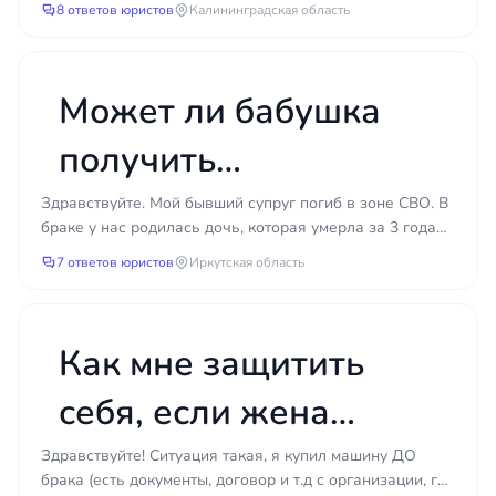
разрешением
СК РФ).
8 ответов юристов
Калининградская область
Смешанный формат
— одновременно в
родителей?
долях и в твёрдой сумме, если должник
имеет несколько источников дохода
Может ли бабушка
разной природы.
получить
Ошибка многих: взыскивают только в долях, когда
должник — предприниматель. В итоге реальные
свидетельство о
Здравствуйте. Мой бывший супруг погиб в зоне СВО. В
поступления близки к нулю, потому что
браке у нас родилась дочь, которая умерла за 3 года
«официальная прибыль ИП» минимальна.
смерти моей дочери
до бывшего супруга в возрасте 2 года 10 месяце...
7 ответов юристов
Иркутская область
Правильная стратегия — требовать твёрдую
сумму через суд.
без моего согласия?
Приказное и исковое
Как мне защитить
производство: что выбрать
себя, если жена
Порядок обращения в суд зависит от
обстоятельств дела (гл. 11 ГПК РФ, ст. 122 ГПК
притворяется
Здравствуйте! Ситуация такая, я купил машину ДО
РФ):
брака (есть документы, договор и т.д с организации, где