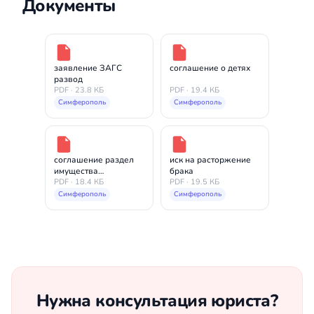
Документы
заявление ЗАГС
соглашение о детях
развод
PDF · 23.8 КБ
PDF · 19.4 КБ
Симферополь
Симферополь
соглашение раздел
иск на расторжение
имущества
брака
(предварительное)
PDF · 18.4 КБ
PDF · 19.5 КБ
Симферополь
Симферополь
Нужна консультация юриста?