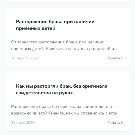
взыскании за прошлые годы. Грамотно
выстроенная доказательная база позволяет
вернуть значительные суммы.
Расторжение брака при наличии
приёмных детей
Неустойка за задолженность по
алиментам
От тонкостях расторжения брака при наличии
приёмных детей. Важные аспекты для родителей и
За каждый день просрочки начисляется
юридические рекомендации.
16 апреля 2025 г.
неустойка в размере 0,1 % от суммы
Читать
задолженности (ст. 115 СК РФ). Это примерно
36,5 % годовых. Алгоритм взыскания:
Получить у судебного пристава
Как мы расторгли брак, без оригинала
свидетельства на руках
постановление о расчёте задолженности.
Рассчитать неустойку за каждый период
Расторжение брака без оригинала свидетельства —
просрочки.
возможно ли это? Узнайте, как мы справились с этой
Подать исковое заявление в суд о
ситуацией и какие юридические нюансы необходимо
31 июля 2025 г.
Читать
взыскании неустойки (ст. 115 СК РФ, ст.
учитывать.
131–132 ГПК РФ).