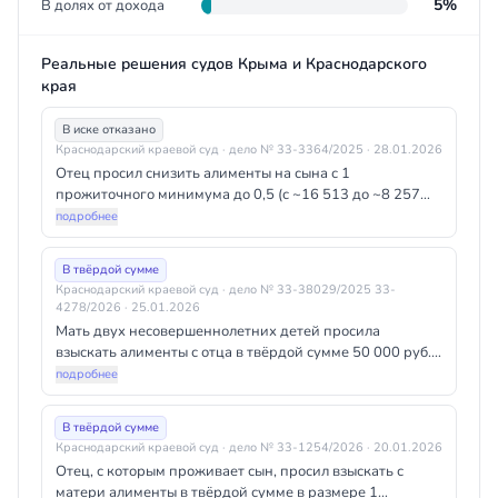
5%
В долях от дохода
Реальные решения судов Крыма и Краснодарского
края
В иске отказано
Краснодарский краевой суд
· дело № 33-3364/2025
· 28.01.2026
Отец просил снизить алименты на сына с 1
прожиточного минимума до 0,5 (с ~16 513 до ~8 257
руб.) в связи со сменой работы и установлением
подробнее
отцовства второго ребёнка. Суды обеих инстанций
отказали, указав, что смена работы произошла по
В твёрдой сумме
собственному желанию истца без объективных причин,
Краснодарский краевой суд
· дело № 33-38029/2025 33-
а наличие другого ребёнка само по себе не является
4278/2026
· 25.01.2026
безусловным основанием для снижения алиментов.
Мать двух несовершеннолетних детей просила
взыскать алименты с отца в твёрдой сумме 50 000 руб.
ежемесячно. Апелляция изменила решение: снизила
подробнее
размер до 22 926,80 руб. на каждого ребёнка (1,3
прожиточного минимума для детей в Краснодарском
В твёрдой сумме
крае на 2026 год), сославшись на равную обязанность
Краснодарский краевой суд
· дело № 33-1254/2026
· 20.01.2026
обоих родителей по содержанию детей и материальное
Отец, с которым проживает сын, просил взыскать с
положение сторон; также скорректирована дата начала
матери алименты в твёрдой сумме в размере 1