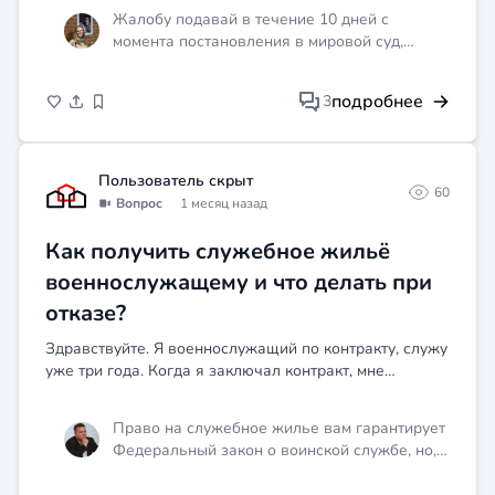
отказался проходить медосвидетельствование,
Жалобу подавай в течение 10 дней с
потому что в тот момен...
момента постановления в мировой суд,
статья 30.2 КоАП РФ — это твой реальный
шанс, если инспектор нарушил процедуру
подробнее
3
освидетельствования.
Пользователь скрыт
60
Вопрос
1 месяц назад
Как получить служебное жильё
военнослужащему и что делать при
отказе?
Здравствуйте. Я военнослужащий по контракту, служу
уже три года. Когда я заключал контракт, мне
обещали служебное жилье, но до сих пор ничего не
выделили. В части говорят, что нет свободных
Право на служебное жилье вам гарантирует
помещений...
Федеральный закон о воинской службе, но,
как вы заметили, с его реализацией могут
быть проблемы. Дело в том, что жилье