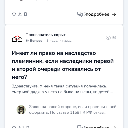
зарегистрирована, поэтому штрафы будут
приходить тебе. Лучше всего сразу подай
подробнее
5
заявление в полицию о том, что машину
продал, приложи копию договора, и
одновременно напиши заявление в ГИБДД с
просьбой снять авто с учёта в связи с
Пользователь скрыт
59
отчуждением, указав реквизиты договора и
Вопрос
3 недели назад
данные покупателя. Если ГИБДД откажет, то
оспаривай отказ через административный
Имеет ли право на наследство
суд. Штрафы, которые придут после твоего
племянник, если наследники первой
официального заявления, уже твоей вины не
будут.
и второй очереди отказались от
него?
Здравствуйте. У меня такая ситуация получилась.
Умер мой дядя, а у него не было ни жены, ни детей.
Есть его брат, то есть мой отец, и есть сестра дяди.
Так вот, оба они отказались от наследства в пись...
Закон на вашей стороне, если правильно всё
оформить. По статье 1158 ГК РФ отказ
наследника первой очереди не просто так
происходит, он влечёт переход доли ко
1
3