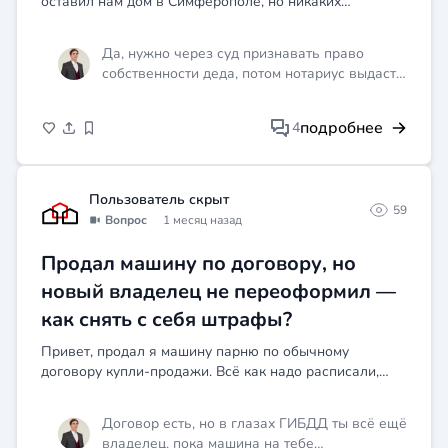
оставил нам дом в Симферополе, но никаких
напрямую. Если дело дойдёт до суда,
документов на него нет вообще — ни свидетельства о
готовьте свидетельства, фото, справки от
собственности, ни советских бумаг, ничего. Дом стоит,
ГИБДДа, показания очевидцев, если они
Да, нужно через суд признавать право
люди жил...
были. На суде настаивайте на применении
собственности деда, потом нотариус выдаст
именно статьи 1079 ГК. Платить за корову
вам свидетельство о наследстве по статье
вы не обязаны категорически, но ремонт
1142 ГК РФ — это стандартная схема при
машины сначала сделайте через страховку
подробнее
4
отсутствии документов.
или ждите решения суда, если владелец
животного будет доказывать вашу
виновность.
Пользователь скрыт
59
Вопрос
1 месяц назад
Продал машину по договору, но
новый владелец не переоформил —
как снять с себя штрафы?
Привет, продал я машину парню по обычному
договору купли-продажи. Всё как надо расписали,
деньги получил. Но вот уже третий месяц как продал,
а этот чувак так и не поставил её на учёт. А тем
Договор есть, но в глазах ГИБДД ты всё ещё
временем...
владелец, пока машина на тебе