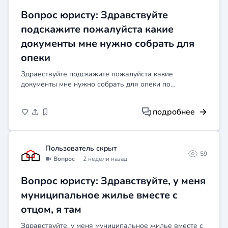
указанием новых условий проживания.
Вопрос юристу: Здравствуйте
Сроки зависят от загруженности суда,
подскажите пожалуйста какие
обычно два-три месяца, а может и дольше.
Отправь мне свои документы или приходи на
документы мне нужно собрать для
консультацию очно — вместе оформим
опеки
исковое заявление правильно, чтобы потом
не было косяков.
Здравствуйте подскажите пожалуйста какие
документы мне нужно собрать для опеки по
недвижимости, если у меня в собственности есть доля
в родительской квартире, а прописана и проживаю
подробнее
постоянно в кварти...
Пользователь скрыт
59
Вопрос
2 недели назад
Вопрос юристу: Здравствуйте, у меня
муниципальное жилье вместе с
отцом, я там
Здравствуйте, у меня муниципальное жилье вместе с