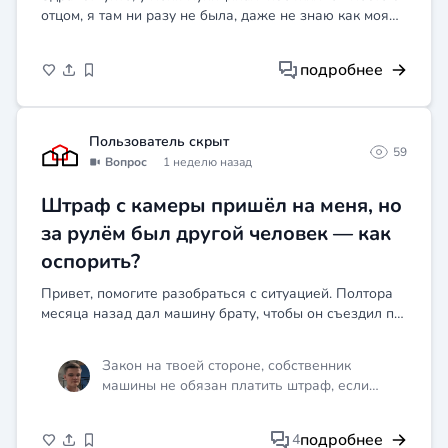
отцом, я там ни разу не была, даже не знаю как моя
дверь выглядит. А вот отец там проживает с чужой
женщиной и возможно ее детьми. У него накопился
подробнее
до...
Пользователь скрыт
59
Вопрос
1 неделю назад
Штраф с камеры пришёл на меня, но
за рулём был другой человек — как
оспорить?
Привет, помогите разобраться с ситуацией. Полтора
месяца назад дал машину брату, чтобы он съездил по
делам. Я тогда был в другом городе. Вчера приходит
постановление от ГИБДД с штрафом якобы за
Закон на твоей стороне, собственник
превыш...
машины не обязан платить штраф, если
докажет, что машину в момент нарушения
управлял другой человек. Напиши в ГИБДД
подробнее
4
жалобу на постановление с объяснением,