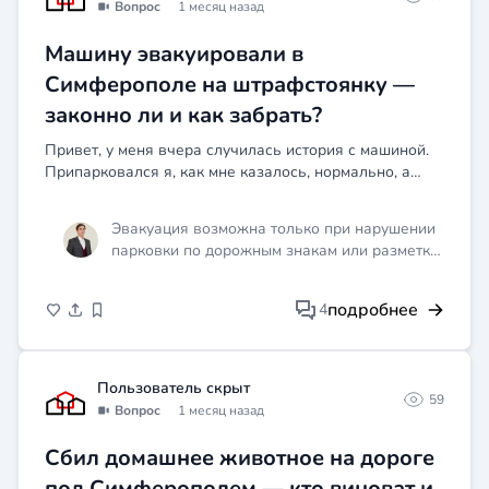
Вопрос
1 месяц назад
Машину эвакуировали в
Симферополе на штрафстоянку —
законно ли и как забрать?
Привет, у меня вчера случилась история с машиной.
Припарковался я, как мне казалось, нормально, а
через час приходит эвакуатор и забирает мою машину
на штрафстоянку. Причину толком не объяснили,
Эвакуация возможна только при нарушении
тольк...
парковки по дорожным знакам или разметке,
и стоянка обязана выдать вам акт эвакуации
с основанием. Требую у них письменное
подробнее
4
объяснение причины, проверь, был ли там
знак "Стоянка запрещена" или подобный, и
если его не было или эвакуация
необоснованна, забирай машину без оплаты
Пользователь скрыт
59
штрафстоянки, а потом подавай в суд на
Вопрос
1 месяц назад
возмещение расходов.
Сбил домашнее животное на дороге
под Симферополем — кто виноват и