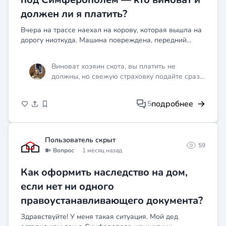
должен ли я платить?
Вчера на трассе наехал на корову, которая вышла на
дорогу ниоткуда. Машина повреждена, передний
бампер в хлам, радиатор протекает. Животное
принадлежало местному жителю, он говорит, что я
Виноват хозяин скота, вы платить не
виноват и до...
должны, но свежую страховку подайте сразу
же. Вот почему: по статье 1079 ГК РФ хозяин
животного несёт ответственность за убытки,
подробнее
5
которые оно причинило, если только не
докажет, что вред возник не по его вине. В
вашем случае скот без присмотра бродил по
проезжей части, это явно халатность
Пользователь скрыт
59
собственника. Статья 1079 чётко говорит, что
Вопрос
1 месяц назад
владелец животного обязан следить, чтобы
оно не причиняло вреда. Ваша задача:
Как оформить наследство на дом,
оформить ДТП (да, это считается аварией),
если нет ни одного
написать в свою страховую компанию с фото
повреждений и объяснением, что сбил скот.
правоустанавливающего документа?
Страховка изучит степень вины владельца
Здравствуйте! У меня такая ситуация. Мой дед
животного и будет разбираться с ним