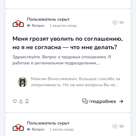
приложи свидетельство брата о том, что
именно он водил, и документы,
подтверждающие его личность и дату
Пользователь скрыт
59
нахождения за рулём, потом жди ответа
Вопрос
1 неделю назад
недели две, если откажут или помолчат,
идёшь в суд. Лучше приходи с документами
Меня грозят уволить по соглашению,
лично в отделение ГИБДД по месту
но я не согласна — что мне делать?
регистрации машины.
Здравствуйте. Вопрос о трудовых отношениях. Я
работаю в региональном подразделении,
непосредственный начальник - в другом городе. В
организации идет работа по сокращению расходов на
Максим Вячеславович, большое спасибо за
оплату труда. И во...
оперативность. Но на мои вопросы Вы не
ответили.
подробнее
6
Пользователь скрыт
58
Вопрос
1 месяц назад