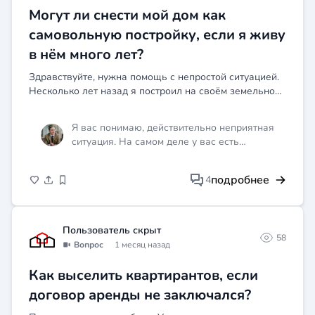
Могут ли снести мой дом как
самовольную постройку, если я живу
в нём много лет?
Здравствуйте, нужна помощь с непростой ситуацией.
Несколько лет назад я построил на своём земельном
участке дом. Все было как обычно, собирал
документы, но как-то не оформил всё по уму с
Я вас понимаю, действительно неприятная
архитектурой...
ситуация. На самом деле у вас есть
реальный шанс, потому что шестилетнее
добросовестное владение с уплатой налогов
подробнее
4
это серьёзный аргумент в суде, и главное
сейчас не ждать проверки, а сразу подать
исковое заявление о признании вашего
права собственности и легализации
Пользователь скрыт
58
постройки по статье 222 ГК РФ, где вы
Вопрос
1 месяц назад
докажете добросовестность и длительность
пользования. В первую очередь соберите
Как выселить квартирантов, если
все документы на участок, платёжные
договор аренды не заключался?
поручения по налогам, акты соседей что дом
возведён уже давно, а потом срочно