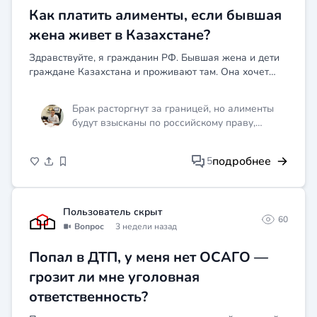
Как платить алименты, если бывшая
жена живет в Казахстане?
Здравствуйте, я гражданин РФ. Бывшая жена и дети
граждане Казахстана и проживают там. Она хочет
подать на алименты. По каким законам с меня будет
удерживать алименты
Брак расторгнут за границей, но алименты
будут взысканы по российскому праву,
поскольку вы гражданин РФ и источник
доходов здесь, статья 1199 Гражданского
подробнее
5
кодекса это четко регулирует. Советую сразу
подготовить справку о доходах и документы
о составе семьи, а лучше приходите на
консультацию с оригиналами свидетельства
Пользователь скрыт
60
о разводе и документами о детях, разберем
Вопрос
3 недели назад
детально по вашим обстоятельствам.
Попал в ДТП, у меня нет ОСАГО —
грозит ли мне уголовная
ответственность?