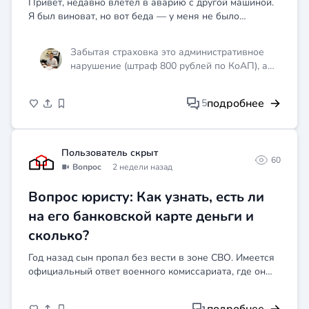
Привет, недавно влетел в аварию с другой машиной.
Я был виноват, но вот беда — у меня не было
оформлено ОСАГО на момент аварии. Страховка
истекла, а я просто забыл вовремя её переоформить,
Забытая страховка это административное
вроде как э...
нарушение (штраф 800 рублей по КоАП), а
вот возмещение ущерба потерпевшему это
уже ваша личная ответственность перед
подробнее
5
ним, независимо от наличия полиса.
Уголовного дела не будет, прав не лишат, но
деньги за ремонт чужой машины платить
придется вам из кармана, и суд может это
Пользователь скрыт
60
взыскать через исполнительное
Вопрос
2 недели назад
производство. Советую не откладывать и
свяжитесь со мной или другим юристом очно,
Вопрос юристу: Как узнать, есть ли
чтобы разобрать детали, оценить реальный
на его банковской карте деньги и
размер убытков и выработать стратегию,
может быть даже договориться с
сколько?
потерпевшим о рассрочке, пока дело не
Год назад сын пропал без вести в зоне СВО. Имеется
дошло до суда. Главное сейчас: не прячьтесь
официальный ответ военного комиссариата, где он
и не игнорируйте претензии.
заключал контракт, что он пропал без вести. Как
узнать, есть ли на его банковской карте деньги и