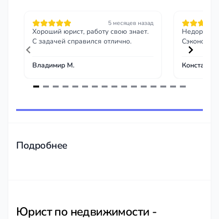
5 месяцев назад
Хороший юрист, работу свою знает.
Недорого и
С задачей справился отлично.
Сэкономил 
Владимир М.
Константин
Item
1
of
16
Подробнее
Юрист по недвижимости -