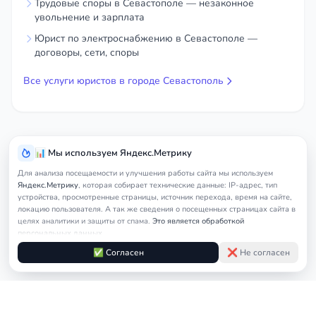
Трудовые споры в Севастополе — незаконное
увольнение и зарплата
Юрист по электроснабжению в Севастополе —
договоры, сети, споры
Все услуги юристов в городе Севастополь
📊 Мы используем Яндекс.Метрику
Для анализа посещаемости и улучшения работы сайта мы используем
Яндекс.Метрику
, которая собирает технические данные: IP-адрес, тип
устройства, просмотренные страницы, источник перехода, время на сайте,
локацию пользователя. А так же сведения о посещенных страницах сайта в
целях аналитики и защиты от спама.
Это является обработкой
персональных данных.
Подробнее в
Согласии на обработку персональных данных
и
Правилах
✅ Согласен
❌ Не согласен
обработки cookie