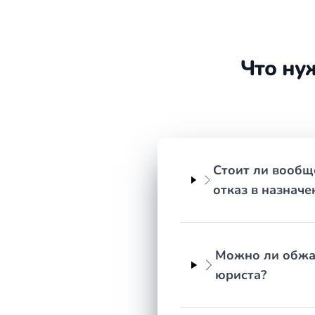
назначении пенсии.
Контроль исполнения.
После положительного р
Что подготовить
Что ну
Письменный отказ СФР с указанием оснований
Трудовая книжка и все вкладыши к ней.
Справки о стаже и заработке от работодателей 
СНИЛС и паспорт.
Документы, подтверждающие нестраховые перио
Стоит ли вообщ
Выписка из индивидуального лицевого счёта (м
отказ в назначе
Пенсионное законодательство многослойно: норм
нередко применяются одновременно. Ошибка в одно
времени на сбор документов и тем меньше риск пр
Можно ли обжал
каким путём.
юриста?