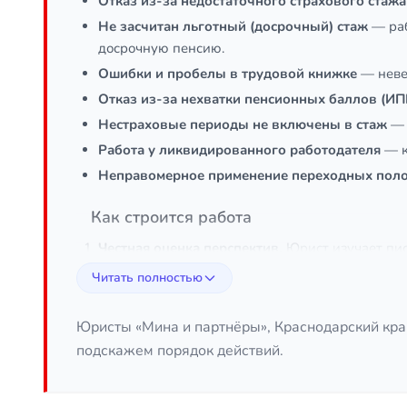
Отказ из-за недостаточного страхового стажа
Не засчитан льготный (досрочный) стаж
— раб
досрочную пенсию.
Ошибки и пробелы в трудовой книжке
— неве
Отказ из-за нехватки пенсионных баллов (ИП
Нестраховые периоды не включены в стаж
— 
Работа у ликвидированного работодателя
— к
Неправомерное применение переходных пол
Как строится работа
Честная оценка перспектив.
Юрист изучает пис
обжалования и насколько велики шансы на усп
Читать полностью
Сбор и восстановление доказательной базы.
П
счёта и устранить расхождения.
Юристы «Мина и партнёры», Краснодарский кра
Досудебное обжалование.
Составляем жалобу 
подскажем порядок действий.
нарушение очевидно.
Судебное обжалование.
При необходимости го