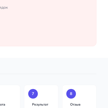
ядок
7
8
ота
Результат
Отзыв