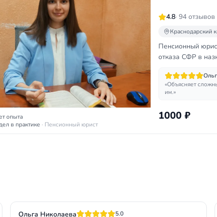
4.8
· 94 отзывов
Краснодарский к
Пенсионный юрист
отказа СФР в наз
Ольг
«Объясняет сложны
им.»
1000 ₽
ет опыта
дел в практике
· Пенсионный юрист
Ольга Николаева
5.0