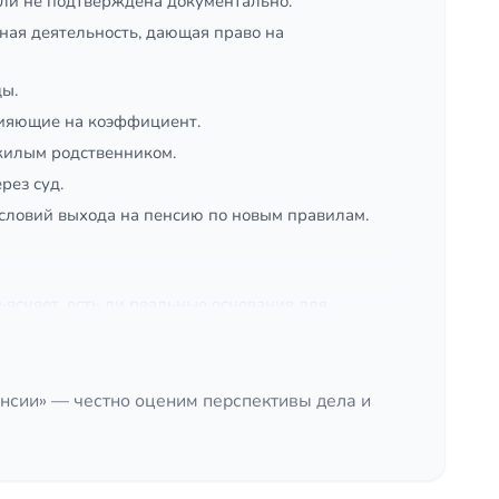
или не подтверждена документально.
ная деятельность, дающая право на
цы.
лияющие на коэффициент.
ожилым родственником.
рез суд.
словий выхода на пенсию по новым правилам.
ясняет, есть ли реальные основания для
шних обещаний.
ия, уточнить сведения индивидуального лицевого
нсии» — честно оценим перспективы дела и
ыстрее и дешевле судебного пути, если
уде, добиваемся решения об установлении стажа и