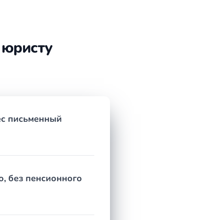
ат и проверяем правильность расчётов.
 юристу
и об уходе за нетрудоспособным лицом.
ес письменный
ода и действующий порядок подсчёта стажа
нен. Чем раньше обратиться к юристу, тем больше
ии — это поможет понять, стоит ли бороться и
о, без пенсионного