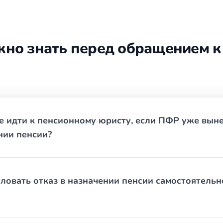
ешения сопровождаем процесс фактического назначения выпл
жно знать перед обращением к
.
(при наличии).
ды: свидетельства о рождении детей, военный билет, справк
е идти к пенсионному юристу, если ПФР уже вын
ожно получить через Госуслуги).
нии пенсии?
ы советского периода, переходные положения реформы 2019 г
м звене — и человек получает отказ, который на деле незако
опустить сроки обжалования. Начните с честной оценки ситуац
овать отказ в назначении пенсии самостоятельн