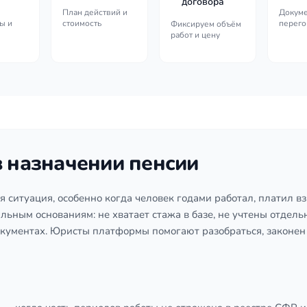
договора
План действий и
Докуме
ы и
стоимость
перего
Фиксируем объём
работ и цену
 назначении пенсии
 ситуация, особенно когда человек годами работал, платил 
ьным основаниям: не хватает стажа в базе, не учтены отде
кументах. Юристы платформы помогают разобраться, законен 