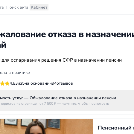
та
Поиск акта
Кабинет
жалование отказа в назначени
ай
 для оспаривания решения СФР в назначении пенсии
ела в практике
4.83
из
5
на основании
94
отзывов
мость услуг — Обжалование отказа в назначении пенсии
 юристов на странице
· от 7 500 ₽
— нажмите, чтобы посмотреть
Пенсионный 