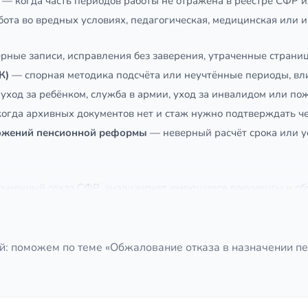
— когда часть периодов работы не отражена в реестре СФР 
ота во вредных условиях, педагогическая, медицинская или и
рные записи, исправления без заверения, утраченные страни
К)
— спорная методика подсчёта или неучтённые периоды, в
уход за ребёнком, служба в армии, уход за инвалидом или п
огда архивных документов нет и стаж нужно подтверждать че
ожений пенсионной реформы
— неверный расчёт срока или у
ьменный отказ СФР, анализирует имеющиеся документы и объ
ех. Если перспективы слабые — скажем об этом прямо, без ли
омогаем запросить архивные справки, свидетельские показан
й: поможем по теме «Обжалование отказа в назначении пе
в вышестоящее подразделение СФР или в прокуратуру — это б
товим исковое заявление, представляем интересы клиента в с