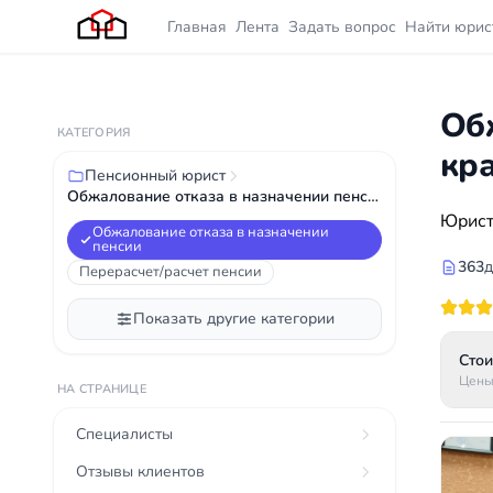
Главная
Лента
Задать вопрос
Найти юрис
Об
КАТЕГОРИЯ
кр
Пенсионный юрист
Обжалование отказа в назначении пенсии
Юрист
Обжалование отказа в назначении
пенсии
363
д
Перерасчет/расчет пенсии
Показать другие категории
Стои
Цены
НА СТРАНИЦЕ
Специалисты
Отзывы клиентов