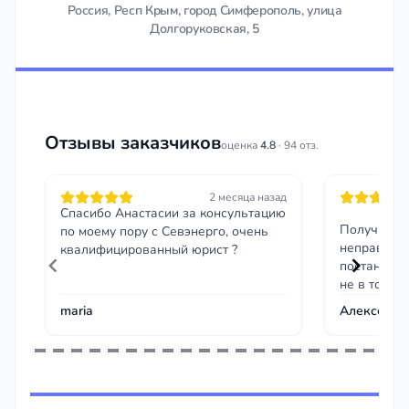
Россия, Респ Крым, город Симферополь, улица
Долгоруковская, 5
Отзывы заказчиков
оценка
4.8
· 94 отз.
2 месяца назад
Спасибо Анастасии за консультацию
Получил ш
по моему пору с Севэнерго, очень
неправильн
квалифицированный юрист ?
постановле
не в том ме
помог напи
maria
Алексей Б.
скриншот м
временным
отменили п
Item
Приятно, ч
1
правоту да