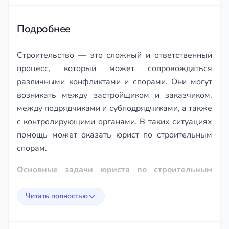
of
бытовых си
95
игнорирова
Подробнее
Строительство — это сложный и ответственный
процесс, который может сопровождаться
различными конфликтами и спорами. Они могут
возникать между застройщиком и заказчиком,
между подрядчиками и субподрядчиками, а также
с контролирующими органами. В таких ситуациях
помощь может оказать юрист по строительным
спорам.
Основные задачи юриста по строительным
спорам:
Читать полностью
подготовка и анализ документов;
представительство интересов клиента в