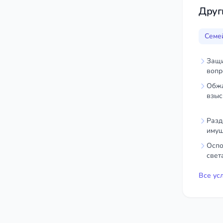
Друг
Семе
Защи
вопр
Обжа
взыс
Разд
имущ
Оспо
свет
Все ус