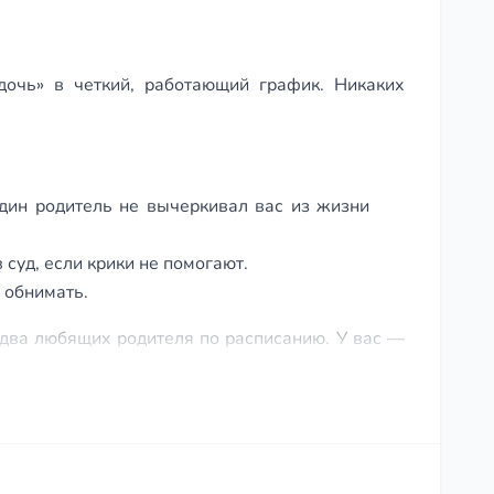
очь» в четкий, работающий график. Никаких
дин родитель не вычеркивал вас из жизни
 суд, если крики не помогают.
 обнимать.
 два любящих родителя по расписанию. У вас —
1:00, как решил суд».