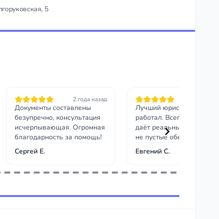
лгоруковская, 5
2 года назад
5 месяцев на
Документы составлены
Лучший юрист, с которым
безупречно, консультация
работал. Всегда на связи
исчерпывающая. Огромная
даёт реальные прогнозы,
благодарность за помощь!
не пустые обещания.
Сергей Е.
Евгений С.