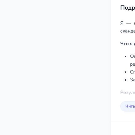
Подр
Я — ю
сканд
Что я
Ф
ре
Сп
За
Резул
покой 
Чита