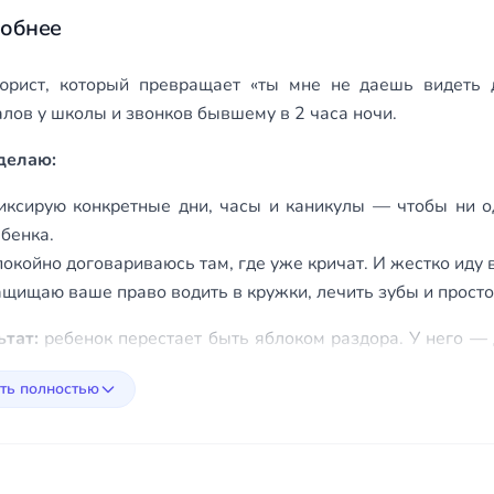
обнее
рист, который превращает «ты мне не даешь видеть д
алов у школы и звонков бывшему в 2 часа ночи.
 делаю:
иксирую конкретные дни, часы и каникулы — чтобы ни о
бенка.
окойно договариваюсь там, где уже кричат. И жестко иду в
щищаю ваше право водить в кружки, лечить зубы и просто
ьтат:
ребенок перестает быть яблоком раздора. У него —
и законные основания сказать: «Встречаемся в субботу в 1
ть полностью