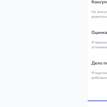
Консул
На консу
родитель
Оценка
Я проана
установл
Дело п
Я подгот
ребёнком