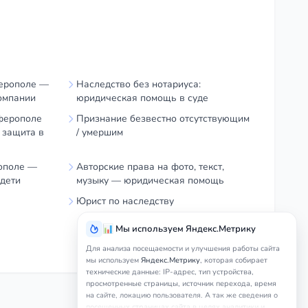
ферополе —
Наследство без нотариуса:
омпании
юридическая помощь в суде
ферополе
Признание безвестно отсутствующим
 защита в
/ умершим
ополе —
Авторские права на фото, текст,
 дети
музыку — юридическая помощь
Юрист по наследству
📊 Мы используем Яндекс.Метрику
Для анализа посещаемости и улучшения работы сайта
мы используем
Яндекс.Метрику
, которая собирает
технические данные: IP-адрес, тип устройства,
просмотренные страницы, источник перехода, время
на сайте, локацию пользователя. А так же сведения о
посещенных страницах сайта в целях аналитики и