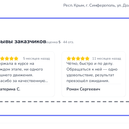
Респ. Крым, г. Симферополь, ул. До
зывы заказчиков
оценка
5
· 44 отз.
5 месяцев назад
11 месяцев назад
ржала в курсе на
Чётко, быстро и по делу.
ждом этапе, ни одного
Обращаться к ней — одно
шнего движения.
удовольствие, результат
асибо за качественную
превзошёл ожидания.
боту и человеческое
атерина С.
Роман Сергеевич
ношение.