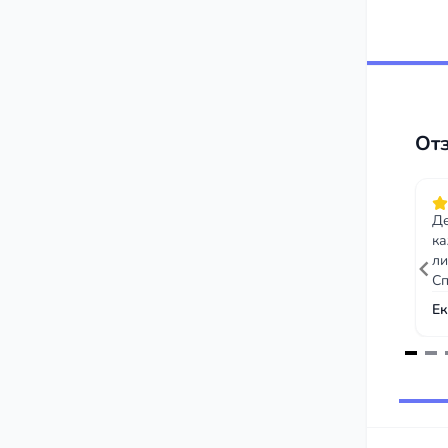
От
Де
ка
ли
Сп
ра
Ек
от
Item
1
of
45