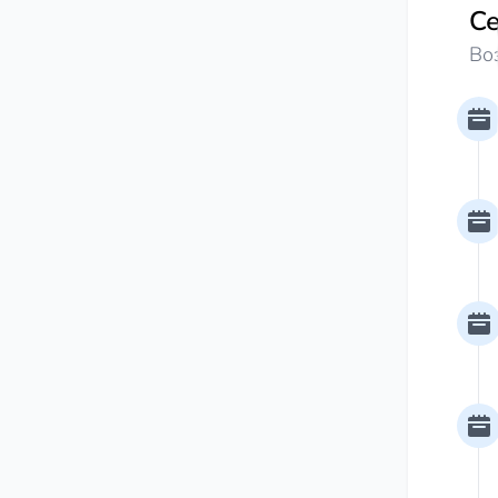
Се
Во