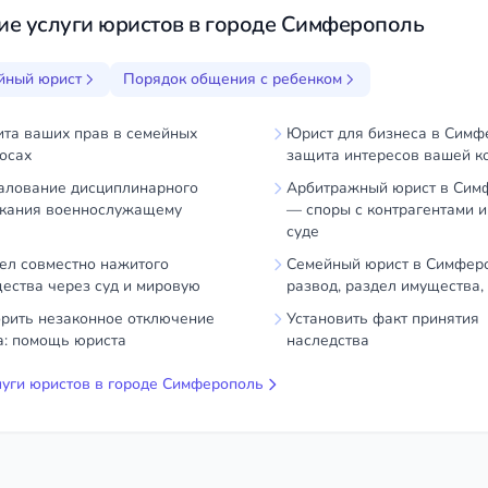
ие услуги юристов в городе Симферополь
йный юрист
Порядок общения с ребенком
та ваших прав в семейных
Юрист для бизнеса в Сим
осах
защита интересов вашей к
лование дисциплинарного
Арбитражный юрист в Сим
кания военнослужащему
— споры с контрагентами и
суде
ел совместно нажитого
Семейный юрист в Симфер
ества через суд и мировую
развод, раздел имущества,
рить незаконное отключение
Установить факт принятия
а: помощь юриста
наследства
луги юристов в городе Симферополь