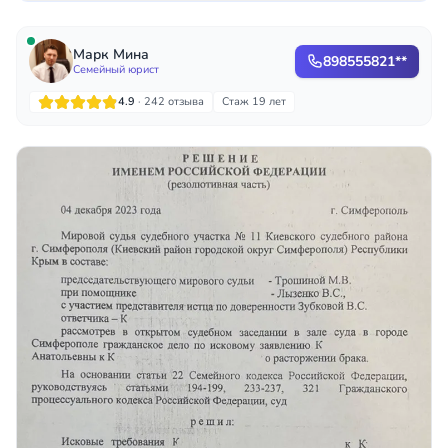
Марк Мина
898555821**
Семейный юрист
4.9
· 242 отзыва
Стаж 19 лет