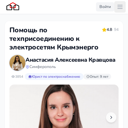
Войти
Помощь по
4.8
· 94
техприсоединению к
электросетям Крымэнерго
Анастасия Алексеевна Кравцова
Симферополь
3854
Юрист по электроснабжению
Опыт: 9 лет