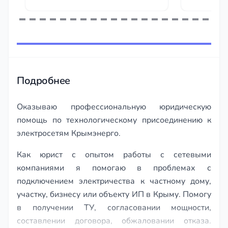
скриншот м
временным
отменили п
Item
Приятно, ч
1
правоту да
of
бытовых си
95
игнорирова
Подробнее
Оказываю профессиональную юридическую
помощь по технологическому присоединению к
электросетям Крымэнерго.
Как юрист с опытом работы с сетевыми
компаниями я помогаю в проблемах с
подключением электричества к частному дому,
участку, бизнесу или объекту ИП в Крыму. Помогу
в получении ТУ, согласовании мощности,
составлении договора, обжаловании отказа.