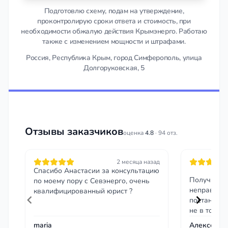
Подготовлю схему, подам на утверждение,
проконтролирую сроки ответа и стоимость, при
необходимости обжалую действия Крымэнерго. Работаю
также с изменением мощности и штрафами.
Россия, Республика Крым, город Симферополь, улица
Долгоруковская, 5
Отзывы заказчиков
оценка
4.8
· 94 отз.
2 месяца назад
Спасибо Анастасии за консультацию
Получил ш
по моему пору с Севэнерго, очень
неправильн
квалифицированный юрист ?
постановле
не в том ме
помог напи
maria
Алексей Б.