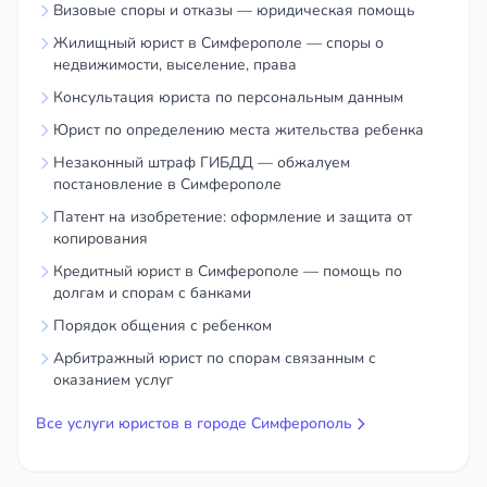
Визовые споры и отказы — юридическая помощь
или объект капитального строительства.
Жилищный юрист в Симферополе — споры о
Развернутый план действий для успешного
недвижимости, выселение, права
подключения.
Консультация юриста по персональным данным
2. Подготовка и подача схемы и заявки в
Юрист по определению места жительства ребенка
«Крымэнерго»
Незаконный штраф ГИБДД — обжалуем
постановление в Симферополе
Правильное оформление всех необходимых
Патент на изобретение: оформление и защита от
документов для подачи заявки на
копирования
технологическое присоединение, что
Кредитный юрист в Симферополе — помощь по
минимизирует риск получения отказа на
долгам и спорам с банками
начальном этапе.
Порядок общения с ребенком
3. Взаимодействие с сетевой компанией
Арбитражный юрист по спорам связанным с
оказанием услуг
Полное ведение переговоров и переписки с
Все услуги юристов в городе Симферополь
«Крымэнерго» от вашего имени. Я говорю с ними
на одном языке, что ускоряет процесс.