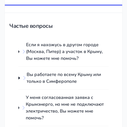
монополистом может отнять много времени и сил.
Как юрист, специализирующийся на
энергетическом праве, я предлагаю
профессиональные услуги по полному
Частые вопросы
юридическому сопровождению процесса
подключения. Моя цель — обеспечить вам
законное и своевременное присоединение к
Если я нахожусь в другом городе
(Москва, Питер) а участок в Крыму,
электрическим сетям без лишних затрат и нервов.
Вы можете мне помочь?
С какими проблемами
я помогу вам
Вы работаете по всему Крыму или
справиться:
только в Симферополе
Подача заявки на техприсоединение,
У меня согласованная заявка с
подготовка схемы;
Крымэнерго, но мне не подключают
Контроль цены и сроков заявки;
электричество, Вы можете мне
Заключение договора с Крымэнерго;
помочь?
В случае отказа «Крымэнерго» в