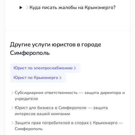
заключении договора на
Куда писать жалобы на Крымэнерго?
техприсоединение - помогу с
обжалованием.
Необоснованные требования по оплате
или проведению дополнительных работ.
Другие услуги юристов в городе
Нарушение установленных сроков
Симферополь
рассмотрения заявки и выдачи ТУ.
Сложности с получением документов на
Юрист по электроснабжению
уже подключенный объект.
Споры о зонах ответственности по
Юрист по Крымэнерго
границе балансовой принадлежности.
Субсидиарная ответственность — защита директора и
Мои услуги включают:
учредителя
Юрист для бизнеса в Симферополе — защита
1. Консультация и анализ документов
интересов вашей компании
Защита прав потребителей в спорах с Крымэнерго —
Юридический анализ вашей ситуации,
Симферополь
имеющихся документов на земельный участок