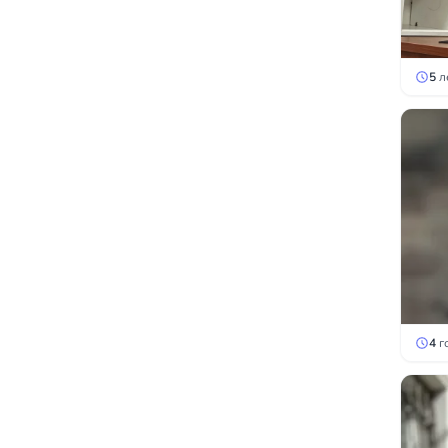
5
л
4
г