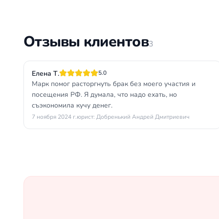
Отзывы клиентов
3
Елена Т.
5.0
Марк помог расторгнуть брак без моего участия и
посещения РФ. Я думала, что надо ехать, но
съэкономила кучу денег.
7 ноября 2024 г.
юрист: Добренький Андрей Дмитриевич