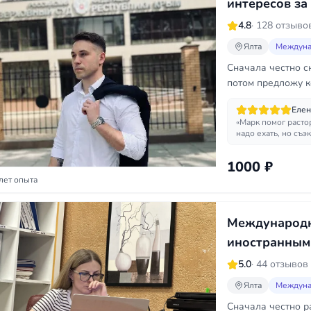
интересов за
4.8
· 128 отзыво
Ялта
Междуна
Сначала честно с
потом предложу к
Елен
«Марк помог растор
надо ехать, но съэ
1000 ₽
лет опыта
Международн
иностранным
5.0
· 44 отзывов
Ялта
Междуна
Сначала честно ра