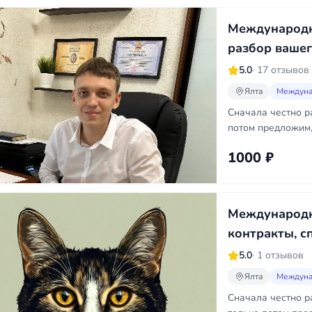
Международн
разбор вашег
5.0
· 17 отзывов
Ялта
Междуна
Сначала честно р
потом предложим,
1000 ₽
Международн
контракты, с
5.0
· 1 отзывов
Ялта
Междуна
Сначала честно р