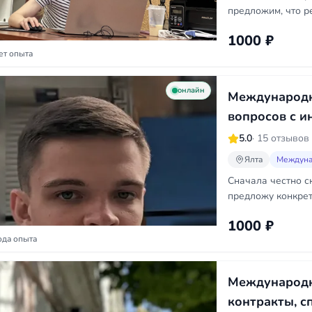
предложим, что р
1000 ₽
ет опыта
онлайн
Международн
вопросов с и
5.0
· 15 отзывов
Ялта
Междуна
Сначала честно ск
предложу конкрет
1000 ₽
ода опыта
Международн
контракты, с