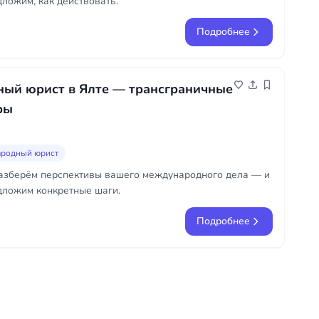
дложим, как действовать.
Подробнее
ый юрист в Ялте — трансграничные
ры
родный юрист
азберём перспективы вашего международного дела — и
дложим конкретные шаги.
Подробнее