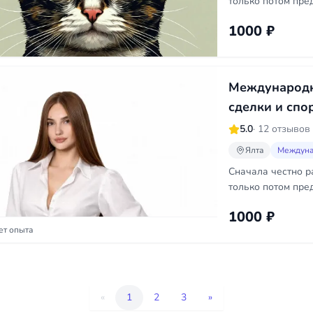
только потом пре
1000 ₽
Международн
сделки и спо
5.0
· 12 отзывов
Ялта
Междуна
Сначала честно р
только потом пре
1000 ₽
ет опыта
«
1
2
3
»