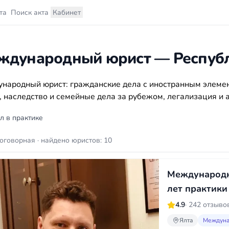
та
Поиск акта
Кабинет
ждународный юрист — Респуб
народный юрист: гражданские дела с иностранным элеме
, наследство и семейные дела за рубежом, легализация и 
л в практике
оговорная · найдено юристов: 10
Международн
лет практики
4.9
· 242 отзыво
Ялта
Междуна