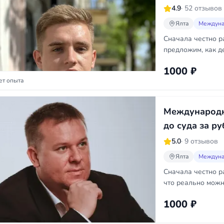
4.9
· 52 отзывов
Ялта
Междуна
Сначала честно р
предложим, как д
1000 ₽
ет опыта
Международн
до суда за р
5.0
· 9 отзывов
Ялта
Междуна
Сначала честно р
что реально можн
1000 ₽