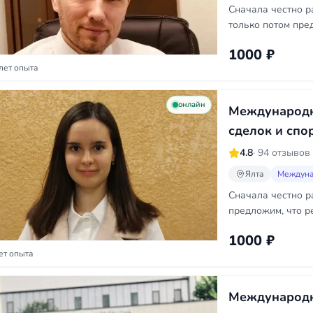
Сначала честно р
только потом пре
1000 ₽
лет опыта
онлайн
Международн
сделок и спо
4.8
· 94 отзывов
Ялта
Междуна
Сначала честно р
предложим, что р
1000 ₽
ет опыта
Международн