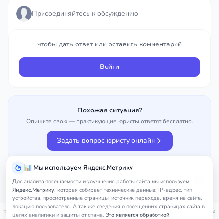
Войти
Присоединяйтесь к обсуждению
чтобы дать ответ или оставить комментарий
Войти
Похожая ситуация?
Опишите свою — практикующие юристы ответят бесплатно.
Задать вопрос юристу онлайн
📊 Мы используем Яндекс.Метрику
Улучшить вопрос
75%
Для анализа посещаемости и улучшения работы сайта мы используем
Яндекс.Метрику
, которая собирает технические данные: IP-адрес, тип
устройства, просмотренные страницы, источник перехода, время на сайте,
локацию пользователя. А так же сведения о посещенных страницах сайта в
© 2026
nedicom
™. Права на товарный знак зарегистрированы в Роспатенте
целях аналитики и защиты от спама.
Это является обработкой