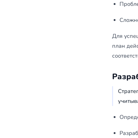
Пробле
Сложно
Для успе
план дей
соответст
Разра
Страте
учитыв
Опреде
Разраб