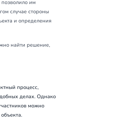
о позволило им
угом случае стороны
ъекта и определения
жно найти решение,
ктный процесс,
одобных делах. Однако
участников можно
 объекта.