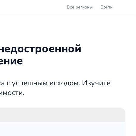
Все регионы
Войти
 недостроенной
ение
са с успешным исходом. Изучите
имости.