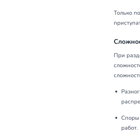
Только п
приступа
Сложнос
При разд
сложност
сложност
Разног
распре
Споры 
работ.