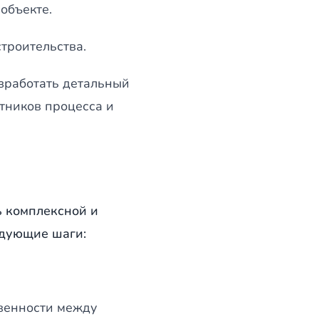
объекте.
троительства.
зработать детальный
стников процесса и
ь комплексной и
едующие шаги:
твенности между