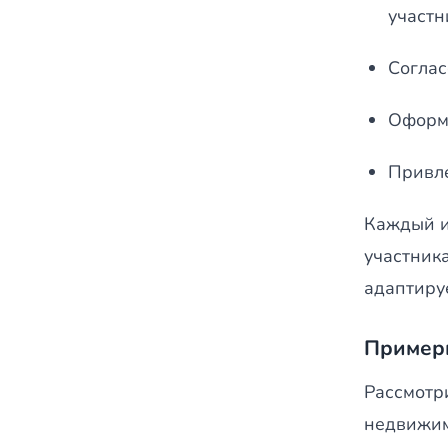
участн
Соглас
Оформл
Привле
Каждый и
участника
адаптиру
Пример
Рассмотр
недвижим