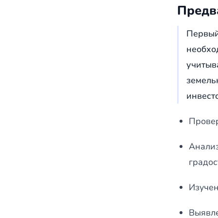
Предв
Первый
необхо
учитыв
земель
инвест
Провер
Анализ
градос
Изучен
Выявле