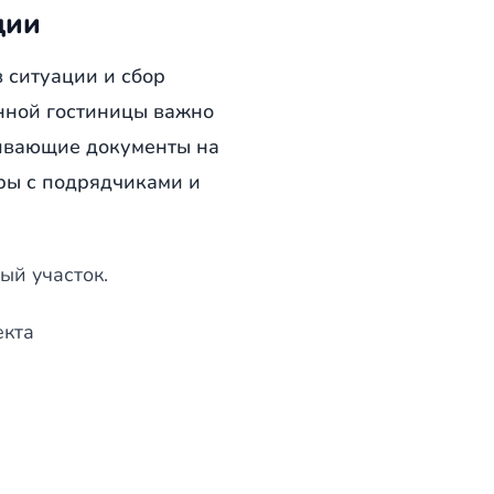
ции
 ситуации и сбор
енной гостиницы важно
ливающие документы на
оры с подрядчиками и
ый участок.
екта