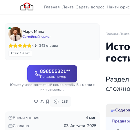
Главная
Лента
Задать вопрос
Найти юрис
Марк Мина
Главная
·
Лента
·
Семейный юрист
Исто
4.9
· 242 отзыва
Стаж 19 лет
гост
898555821**
Показать номер
Раздел
Юрист указал контактный номер, чтобы Вы могли с
сложно
ним связаться.
286
Содер
Время чтения
4 мин
Предвари
Создано
03-Августа-2025