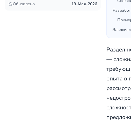
Сложно
Обновлено
19-Мая-2026
Разработ
Приме
Заключе
Раздел н
— сложна
требующа
опыта в 
рассмотр
недостро
сложност
предложи