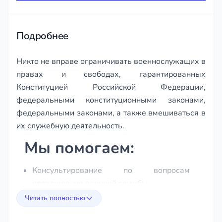
of
33
Подробнее
Никто не вправе ограничивать военнослужащих в
правах и свободах, гарантированных
Конституцией Российской Федерации,
федеральными конституционными законами,
федеральными законами, а также вмешиваться в
их служебную деятельность.
Мы помогаем:
Консультирование по вопросам
прохождения военной службы
Порядок поступления на военную службу
Читать полностью
и увольнения с нее
Права и обязанности военнослужащих