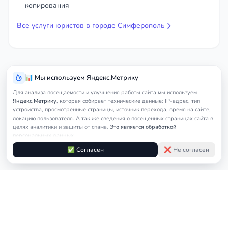
копирования
Все услуги юристов в городе Симферополь
📊 Мы используем Яндекс.Метрику
Для анализа посещаемости и улучшения работы сайта мы используем
Яндекс.Метрику
, которая собирает технические данные: IP-адрес, тип
устройства, просмотренные страницы, источник перехода, время на сайте,
локацию пользователя. А так же сведения о посещенных страницах сайта в
целях аналитики и защиты от спама.
Это является обработкой
персональных данных.
Подробнее в
Согласии на обработку персональных данных
и
Правилах
✅ Согласен
❌ Не согласен
обработки cookie
Услуги
Главная
Симферополь
Военный юрист
юриста
© 2026
nedicom
™. Права на товарный знак зарегистрированы в Роспатенте