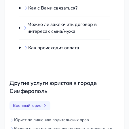
имуществу военнослужащего
Как с Вами связаться?
Получение льгот на жилье, образование,
медицинское обслуживание и т.д.
Можно ли заключить договор в
Сопровождение
интересах сына/мужа
военно-врачебной
комиссии:
Как происходит оплата
Помощь военнослужащим в
прохождении военно-врачебной
комиссии
Другие услуги юристов в городе
Обжалование результатов комиссии
Симферополь
Получение статуса инвалида или
ветерана боевых действий
Военный юрист
Оказываем юридическую помощь членам семей
военнослужащих, а также гражданским лицам,
Юрист по лишению водительских прав
имеющим отношение к военной службе.
Развод с детьми: определение места жительства и