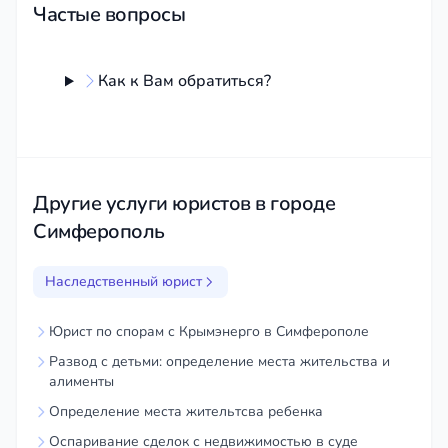
Частые вопросы
наследниками:
Досудебное
урегулирование конфликтов, выделение
обязательной, супружеской доли, раздел
Как к Вам обратиться?
наследственного имущества.
Наследственные дела с
недвижимостью (квартиры, дома,
земля):
Юридическая проверка объектов,
оформление прав собственности в
Другие услуги юристов в городе
Росреестре (Управлении Росреестра по
Симферополь
Республике Крым).
Взыскание долгов с наследников и в
Наследственный юрист
пользу наследников:
Работа с
долговыми обязательствами,
Юрист по спорам с Крымэнерго в Симферополе
перешедшими в порядке
Развод с детьми: определение места жительства и
правопреемства.
алименты
Представление интересов в
Определение места жительтсва ребенка
нотариальных конторах Симферополя
Оспаривание сделок с недвижимостью в суде