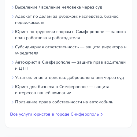
и в судах:
Все уровни судебной системы
Выселение / вселение человека через суд
— от районного суда города
Адвокат по делам за рубежом: наследство, бизнес,
Симферополя до Верховного Суда.
недвижимость
Почему клиенты из Симферополя и Крыма
Юрист по трудовым спорам в Симферополе — защита
прав работника и работодателя
обращаются ко мне:
Субсидиарная ответственность — защита директора и
Глубокие знания специфики крымского
учредителя
законодательства:
Понимание
Автоюрист в Симферополе — защита прав водителей
переходных правовых норм и местной
и ДТП
практики нотариусов и судов.
Установление отцовства: добровольно или через суд
Четкий план действий:
После анализа я
Юрист для бизнеса в Симферополе — защита
предоставляю пошаговую стратегию с
интересов вашей компании
прогнозом результата.
Признание права собственности на автомобиль
Работа «под ключ»:
Беру на себя все
Все услуги юристов в городе Симферополь
хлопоты: от сбора справок и архивных
документов до полного судебного
представительства.