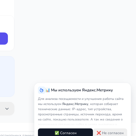
📊 Мы используем Яндекс.Метрику
Для анализа посещаемости и улучшения работы сайта
мы используем
Яндекс.Метрику
, которая собирает
технические данные: IP-адрес, тип устройства,
просмотренные страницы, источник перехода, время
на сайте, локацию пользователя. А так же сведения о
посещенных страницах сайта в целях аналитики и
защиты от спама.
Это является обработкой
✅ Согласен
❌ Не согласен
персональных данных.
персональных данных
Контакты