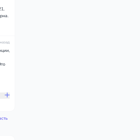
1,
рна.
 назад
нции,
Это
асть