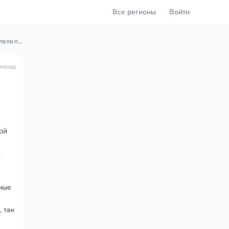
Все регионы
Войти
Как подать кассационную жалобу на решение ПФР и работодателя по назначению досрочной пенсии?
 назад
ой
,
нные
 так