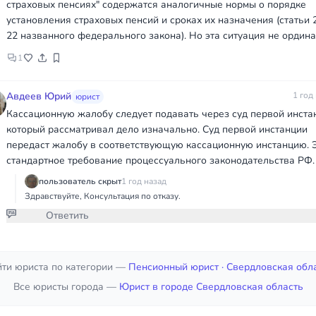
страховых пенсиях" содержатся аналогичные нормы o порядке
установления страховых пенсий и сроках их назначения (статьи 2
22 названного федерального закона). Но эта ситуация не ордина
1
Авдеев Юрий
1 год
юрист
Кассационную жалобу следует подавать через суд первой инста
который рассматривал дело изначально. Суд первой инстанции
передаст жалобу в соответствующую кассационную инстанцию. 
стандартное требование процессуального законодательства РФ.
пользователь скрыт
1 год назад
Здравствуйте, Консультация по отказу.
Ответить
Присоединяйтесь к обсуждению
ти юриста по категории —
Пенсионный юрист
· Свердловская обл
Все юристы города —
Юрист в городе Свердловская область
чтобы дать ответ или оставить комментарий