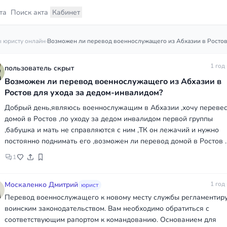
та
Поиск акта
Кабинет
 юристу онлайн
·
1 год
пользователь скрыт
Возможен ли перевод военнослужащего из Абхазии в
Ростов для ухода за дедом-инвалидом?
Добрый день,являюсь военнослужащим в Абхазии ,хочу перевес
домой в Ростов ,по уходу за дедом инвалидом первой группы
,бабушка и мать не справляются с ним ,ТК он лежачий и нужно
постоянно поднимать его ,возможен ли перевод домой в Ростов .
1
Москаленко Дмитрий
1 год
юрист
Перевод военнослужащего к новому месту службы регламентир
воинским законодательством. Вам необходимо обратиться с
соответствующим рапортом к командованию. Основанием для