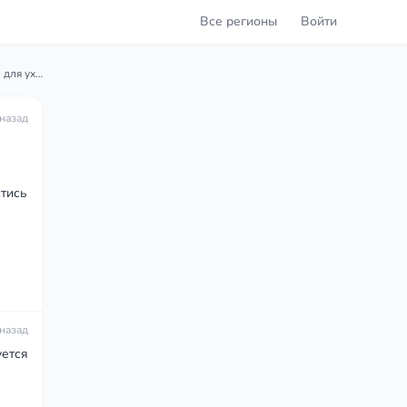
Все регионы
Войти
Возможен ли перевод военнослужащего из Абхазии в Ростов для ухода за дедом-инвалидом?
 назад
тись
 назад
уется