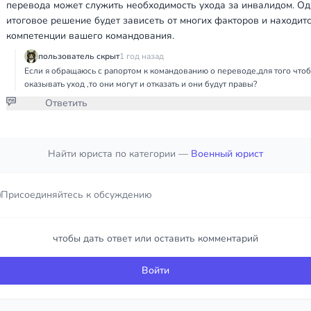
перевода может служить необходимость ухода за инвалидом. О
итоговое решение будет зависеть от многих факторов и находитс
компетенции вашего командования.
пользователь скрыт
1 год назад
Если я обращаюсь с рапортом к командованию о переводе,для того что
оказывать уход ,то они могут и отказать и они будут правы?
Ответить
Присоединяйтесь к обсуждению
Найти юриста по категории —
Военный юрист
чтобы дать ответ или оставить комментарий
Присоединяйтесь к обсуждению
Войти
чтобы дать ответ или оставить комментарий
Войти