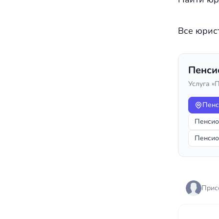
Все юрис
Пенси
Услуга «
Пенс
Пенсио
Пенсио
Прис