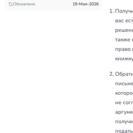
Обновлено
19-Мая-2026
Получи
вас ес
решени
также 
право 
книжку
Обрати
письме
которо
не сог
аргуме
получе
подать