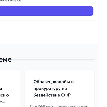
теме
Образец жалобы в
е
прокуратуру на
нсию
бездействие СФР
е
Если СФР не назначает пенсию или