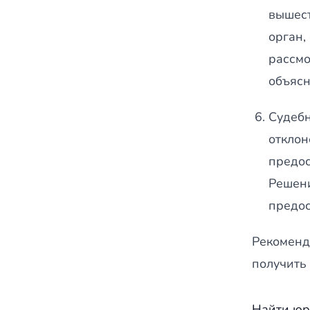
вышест
орган,
рассмо
объясн
Судебн
отклон
предос
Решени
предос
Рекоменд
получить
Найти юр