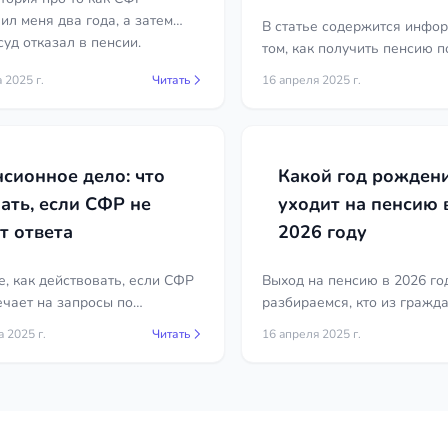
делать?
ил меня два года, а затем
В статье содержится инфо
суд отказал в пенсии.
том, как получить пенсию п
приобретения гражданства
 2025 г.
Читать
16 апреля 2025 г.
узнаете о необходимых док
порядке оформления.
сионное дело: что
Какой год рожден
ать, если СФР не
уходит на пенсию 
т ответа
2026 году
е, как действовать, если СФР
Выход на пенсию в 2026 го
ечает на запросы по
разбираемся, кто из гражд
ному делу. Советы и
на это право. Расчёт возра
а 2025 г.
Читать
16 апреля 2025 г.
ндации для эффективного
выхода на пенсию для муж
я проблемы.
женщин, родившихся в раз