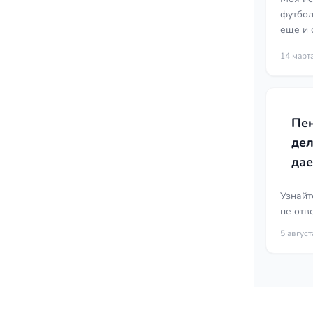
футбол
еще и 
14 марта
Пен
дел
дае
Узнайт
не отв
выплат
5 август
рекоме
решени