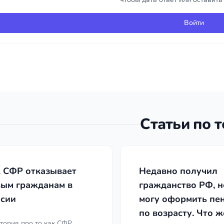
Войти
Статьи по 
 СФР отказывает
Недавно получил
вым гражданам в
гражданство РФ, н
нсии
могу оформить пе
по возрасту. Что ж
тория про то как СФР