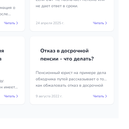
не дает ответ в сроки.
рмация о
осле
 РФ. Вы
Читать
24 апреля 2025 г.
Читать
умента и
ия
Отказ в досрочной
в
пенсии - что делать?
Пенсионный юрист на примере дела
обходчика путей рассказывает о том,
ду:
как обжаловать отказ в досрочной
ан имеет
пенсии в суде.
ста
Читать
9 августа 2022 г.
Читать
чин и
ные годы.