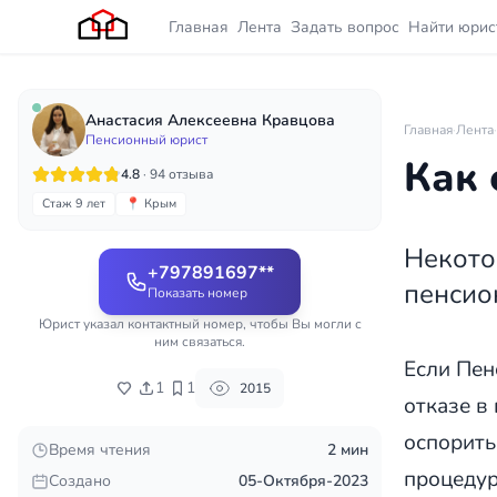
Главная
Лента
Задать вопрос
Найти юрис
Анастасия Алексеевна Кравцова
Главная
·
Лента
·
Пенсионный юрист
Как 
4.8
· 94 отзыва
Стаж 9 лет
📍 Крым
Некото
+797891697**
пенсио
Показать номер
Юрист указал контактный номер, чтобы Вы могли с
ним связаться.
Если Пен
1
1
2015
отказе в
оспорить
Время чтения
2 мин
процедур
Создано
05-Октября-2023