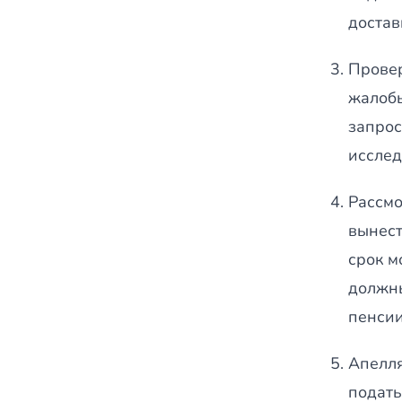
достав
Провер
жалобы
запрос
исслед
Рассмо
вынест
срок м
должны
пенсии
Апелля
подать