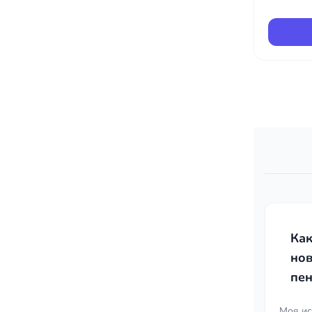
Как
но
пе
Моя ис