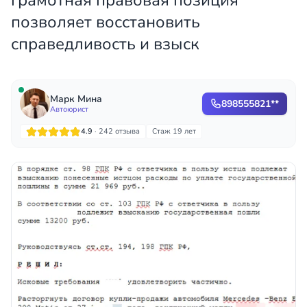
грамотная правовая позиция
позволяет восстановить
справедливость и взыск
Марк Мина
898555821**
Автоюрист
4.9
· 242 отзыва
Стаж 19 лет