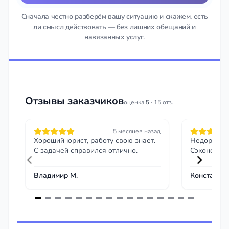
Сначала честно разберём вашу ситуацию и скажем, есть
ли смысл действовать — без лишних обещаний и
навязанных услуг.
Отзывы заказчиков
оценка
5
· 15 отз.
5 месяцев назад
Хороший юрист, работу свою знает.
Недорого и
С задачей справился отлично.
Сэкономил 
Владимир М.
Константин
Item
1