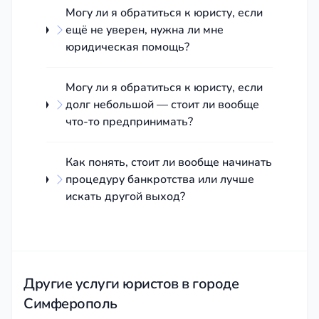
Могу ли я обратиться к юристу, если
— объясняем, что будет с жильём, имуществом и
ещё не уверен, нужна ли мне
кредитной историей
юридическая помощь?
Работаем в Симферополе, Ялте, Севастополе,
Могу ли я обратиться к юристу, если
Феодосии, Керчи и по всей Республике Крым.
долг небольшой — стоит ли вообще
что-то предпринимать?
📞 +7 (978) 883-89-78
⚠ Банкротство влечёт негативные последствия,
Как понять, стоит ли вообще начинать
процедуру банкротства или лучше
в том числе ограничения на получение кредита и
искать другой выход?
повторное банкротство в течение 5 лет (ФЗ от
31.07.2025 № 332-ФЗ). Предварительно
обратитесь к кредитору и в МФЦ.
Другие услуги юристов в городе
Симферополь