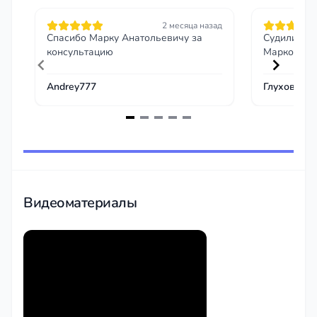
2 месяца назад
Спасибо Марку Анатольевичу за
Судились п
консультацию
Мар
Andrey777
Глуховский
Item
1
of
5
Видеоматериалы