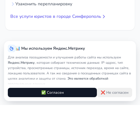
Узаконить перепланировку
Все услуги юристов в городе Симферополь
📊 Мы используем Яндекс.Метрику
Для анализа посещаемости и улучшения работы сайта мы используем
Яндекс.Метрику
, которая собирает технические данные: IP-адрес, тип
устройства, просмотренные страницы, источник перехода, время на сайте,
локацию пользователя. А так же сведения о посещенных страницах сайта в
целях аналитики и защиты от спама.
Это является обработкой
персональных данных.
Подробнее в
Согласии на обработку персональных данных
и
Правилах
✅ Согласен
❌ Не согласен
обработки cookie
Услуги
Главная
Симферополь
Арбитражный юрист
юриста
© 2026
nedicom
™. Права на товарный знак зарегистрированы в Роспатенте