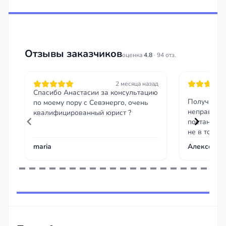
Отзывы заказчиков
оценка
4.8
· 94 отз.
2 месяца назад
Спасибо Анастасии за консультацию
Получил ш
по моему пору с Севэнерго, очень
неправильн
квалифицированный юрист ?
постановле
не в том ме
помог напи
maria
Алексей Б.
скриншот м
временным
отменили п
Item
Приятно, ч
1
правоту да
of
бытовых си
95
игнорирова