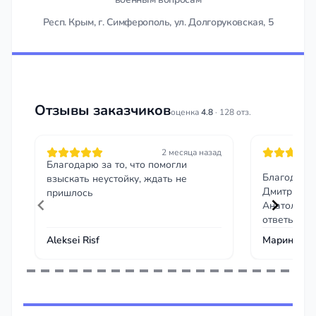
Респ. Крым, г. Симферополь, ул. Долгоруковская, 5
Отзывы заказчиков
оценка
4.8
· 128 отз.
2 месяца назад
Благодарю за то, что помогли
Благодарю
взыскать неустойку, ждать не
Дмитриеви
пришлось
Анатольеви
ответы,гра
перспектив
Aleksei Risf
Марина Ас
Item
1