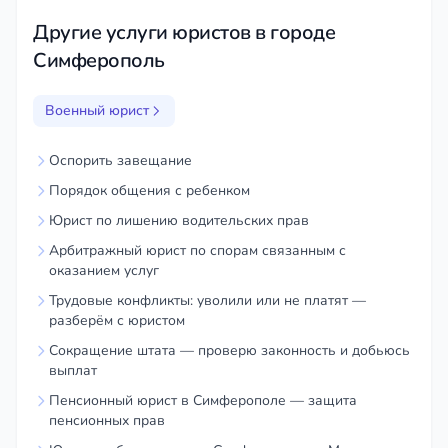
законные интересы
Другие услуги юристов в городе
Получить положенные компенсации и
Симферополь
льготы
Добиться справедливости там,где
Военный юрист
кажется,что ее нет
Оспорить завещание
Порядок общения с ребенком
Юрист по лишению водительских прав
Арбитражный юрист по спорам связанным с
оказанием услуг
Трудовые конфликты: уволили или не платят —
разберём с юристом
Сокращение штата — проверю законность и добьюсь
выплат
Пенсионный юрист в Симферополе — защита
пенсионных прав