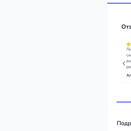
От
Ли
си
во
ре
А
Item
1
of
10
Подр