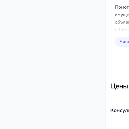
Помог
имуще
объяв
в Сим
Чита
Цены
Консул