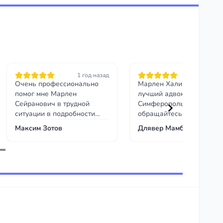
1 год назад
1 год на
Очень профессионально
Марлен Халиков, самый
помог мне Марлен
лучший адвокат в городе
Сейранович в трудной
Симферополь,
ситуации в подробности
обращайтесь только к не
вдаваться не буду, но
таких как он вы не найде
Максим Зотов
Длявер Мамбетов
очень рекомендую!
спасибо всем за внимани