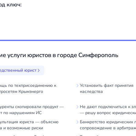
од ключ:
ие услуги юристов в городе Симферополь
едственный юрист
щь по техприсоединению к
Установить факт принятия
тросетям Крымэнерго
наследства
уренты скопировали продукт —
Не дают подключиться к эл
т по нарушениям ИС
— решу вопрос юридическ
ультация юриста — объясню
Банкротство юридических 
а и возможные риски
сопровождение в арбитра