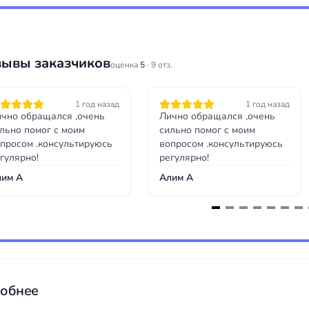
зывы заказчиков
оценка
5
· 9 отз.
1 год назад
1 год назад
чно обращался ,очень
Лично обращался ,очень
льно помог с моим
сильно помог с моим
просом .консультируюсь
вопросом .консультируюсь
гулярно!
регулярно!
лим А
Алим А
обнее