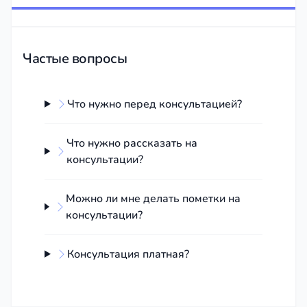
Готовность ответить на вопросы:
юрист готов
ответить на все ваши вопросы и объяснить,
почему он рекомендует тот или иной вариант
Частые вопросы
решения проблемы.
Отсутствие давления:
юрист не пытается
Что нужно перед консультацией?
убедить вас в правильности только одного
варианта решения проблемы и не оказывает на
вас давление.
Что нужно рассказать на
консультации?
Однако стоит помнить, что каждый случай
индивидуален, и то, что подходит одному
Можно ли мне делать пометки на
человеку, может не подойти другому. Поэтому
консультации?
важно выбрать юриста, которому вы доверяете и
который вызывает у вас уверенность в его
Консультация платная?
компетентности.