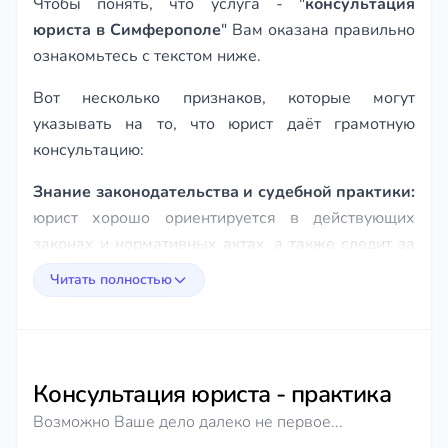
Чтобы понять, что услуга - "
консультация
юриста в Симферополе
" Вам оказана правильно
ознакомьтесь с текстом ниже.
Вот несколько признаков, которые могут
указывать на то, что юрист даёт грамотную
консультацию:
Знание законодательства и судебной практики:
юрист хорошо ориентируется в действующих
законах и нормативных актах, а также следит за
изменениями в законодательстве и судебной
Читать полностью
практике.
Понимание вашей ситуации:
юрист задаёт
уточняющие вопросы, чтобы лучше понять вашу
ситуацию и сформулировать наиболее
Консультация юриста - практика
подходящий вариант решения проблемы.
Возможно Ваше дело далеко не первое...
Логичность и последовательность:
Судебный выкуп доли