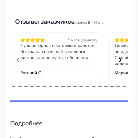
Отзывы заказчиков
оценка
5
· 44 отз.
5 месяцев назад
Лучший юрист, с которым я работал.
Держала в 
Всегда на связи, даёт реальные
ни одного 
прогнозы, а не пустые обещания.
Спасибо за
человеческ
Евгений С.
Мария М.
Item
1
of
45
Подробнее