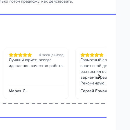
лько потом предложу, как действовать.
4 месяца назад
4 месяца на
Лучший юрист, всегда
Грамотный специалист,
идеальное качество работы
знает своё дело. Чётко
разъяснил все риски и
варианты решения.
Рекомендую!
Мария С.
Сергей Ермаков