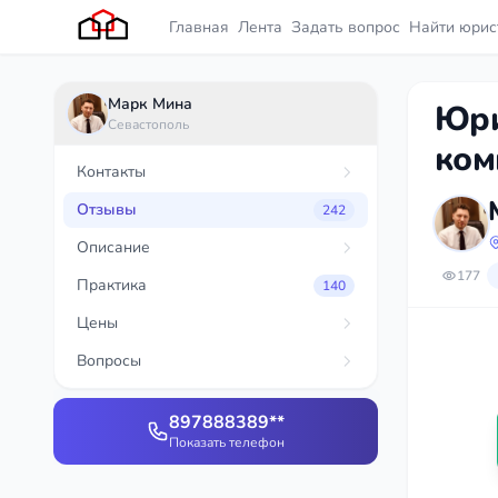
Главная
Лента
Задать вопрос
Найти юрис
Марк Мина
Юри
Севастополь
ком
Контакты
Отзывы
242
Описание
177
Практика
140
Цены
Вопросы
897888389**
Показать телефон