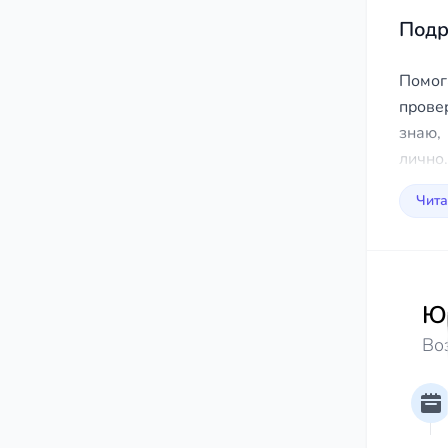
Подр
Помог
прове
знаю,
лично.
Чита
Юр
Во