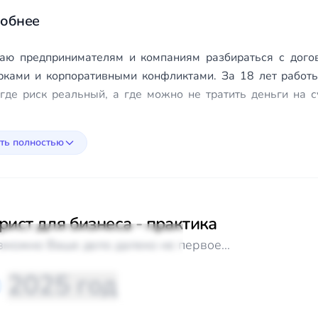
обнее
аю предпринимателям и компаниям разбираться с догов
рками и корпоративными конфликтами. За 18 лет работ
 где риск реальный, а где можно не тратить деньги на 
ть полностью
ист для бизнеса - практика
Уведомление в роскомнадзор
Ученический договор -
зможно Ваше дело далеко не первое...
2026: cookie и гугл аналитик
обмен на преданность
Рассказываю про сложные вопросы,
Суть ученического договора
2025 год
связанные с уведомлением РКН - каким
новичка у работодателя. Ра
должно быть согласие на сайте, нужно
как малому бизнесу организ
подробнее
подробнее
ли уведомлять пользователя при
квалифицированных сотруд