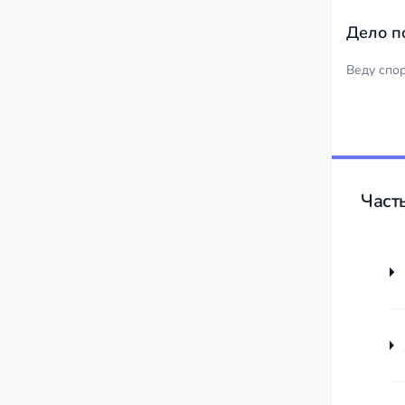
Дело п
Веду спо
Част