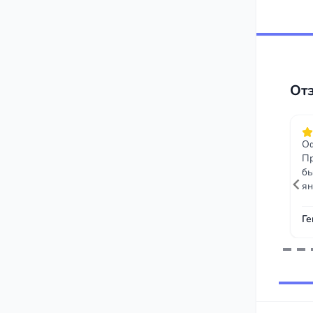
От
Оф
Пр
бы
ян
Ге
Item
1
of
243