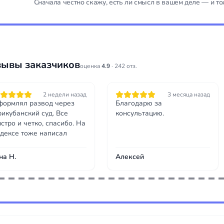
Сначала честно скажу, есть ли смысл в вашем деле — и то
зывы заказчиков
оценка
4.9
· 242 отз.
2 недели назад
3 месяца назад
ормлял развод через
Благодарю за
икубанский суд. Все
консультацию.
стро и четко, спасибо. На
дексе тоже написал
на Н.
Алексей