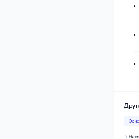
Друг
Юрис
Насл