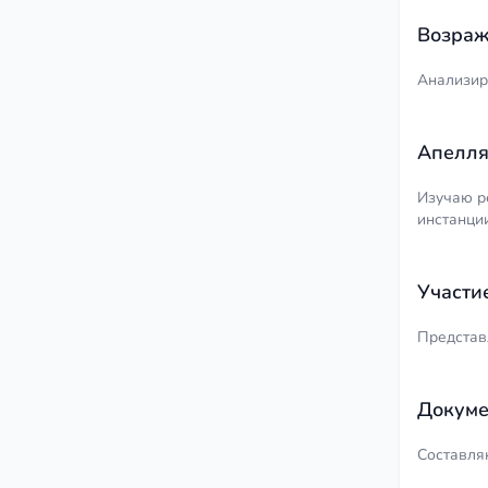
Возраж
Анализир
Апелля
Изучаю р
инстанции
Участи
Представ
Докуме
Составляю