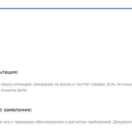
обработке cookie, считается ли гугл
счет неопытных.
аналитика сбором ПД
ьтация:
 вашу ситуацию, указываю на риски и честно говорю, есть ли смы
 вашему делу.
е заявление:
ю иск с правовым обоснованием и расчётом требований. Документ 