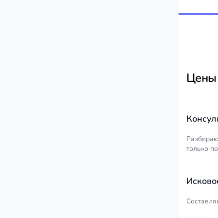
Цены
Консул
Разбираю
только по
Исково
Составля