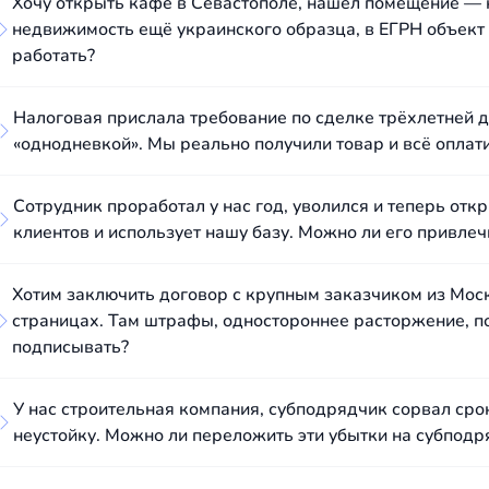
Хочу открыть кафе в Севастополе, нашёл помещение — 
недвижимость ещё украинского образца, в ЕГРН объект 
работать?
Налоговая прислала требование по сделке трёхлетней д
«однодневкой». Мы реально получили товар и всё оплати
Сотрудник проработал у нас год, уволился и теперь отк
клиентов и использует нашу базу. Можно ли его привлеч
Хотим заключить договор с крупным заказчиком из Моск
страницах. Там штрафы, одностороннее расторжение, по
подписывать?
У нас строительная компания, субподрядчик сорвал ср
неустойку. Можно ли переложить эти убытки на субподр