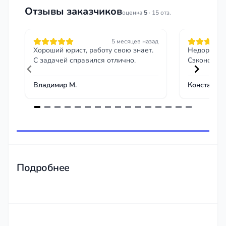
Отзывы заказчиков
оценка
5
· 15 отз.
5 месяцев назад
Хороший юрист, работу свою знает.
Недорого и
С задачей справился отлично.
Сэкономил 
Владимир М.
Константин
Item
1
of
16
Подробнее