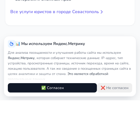
Все услуги юристов в городе Севастополь
📊 Мы используем Яндекс.Метрику
Для анализа посещаемости и улучшения работы сайта мы используем
Яндекс.Метрику
, которая собирает технические данные: IP-адрес, тип
устройства, просмотренные страницы, источник перехода, время на сайте,
локацию пользователя. А так же сведения о посещенных страницах сайта в
целях аналитики и защиты от спама.
Это является обработкой
персональных данных.
Подробнее в
Согласии на обработку персональных данных
и
Правилах
✅ Согласен
❌ Не согласен
обработки cookie
Услуги
Главная
Севастополь
Адвокат по уголовны
юриста
© 2026
nedicom
™. Права на товарный знак зарегистрированы в Роспатенте