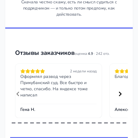
Сначала честно скажу, есть ли смысл судиться с
подрядчиком — и только потом предложу, как
действовать.
Отзывы заказчиков
оценка
4.9
· 242 отз.
2 недели назад
Оформлял развод через
Благодарю 
Прикубанский суд. Все быстро и
четко, спасибо. На яндексе тоже
написал
Гена Н.
Алексей
Item
1