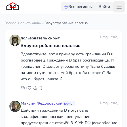
Все регионы
Войти
Вопросы юристу онлайн
·
Злоупотребление властью
1 год назад
пользователь скрыт
Злоупотребление властью
Здравствуйте, вот к примеру есть гражданин D и
росгвардеец. Гражданин D брат росгвардейца. И
гражданин D делает угрозы по типу "Если будешь
на моем пути стоять, мой брат тебя посадит". За
что он будет наказан?
1
Максим Федоровский
1 год назад
юрист
Действия гражданина D могут быть
квалифицированы как преступление,
предусмотренное статьёй 319 УК РФ (оскорбление