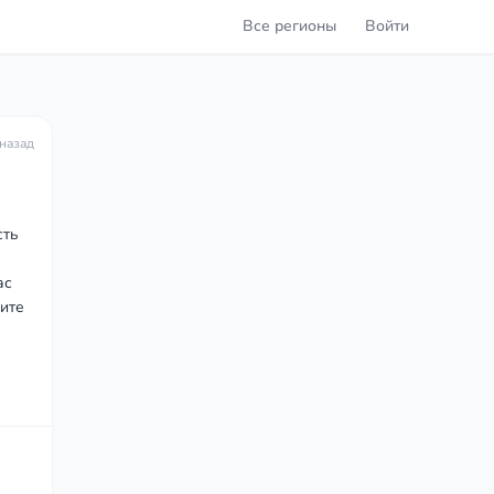
Все регионы
Войти
 назад
сть
ас
жите