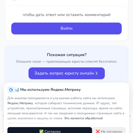
Войти
чтобы дать ответ или оставить комментарий
Войти
Похожая ситуация?
Опишите свою — практикующие юристы ответят бесплатно.
Задать вопрос юристу онлайн
📊 Мы используем Яндекс.Метрику
Улучшить вопрос
25%
Для анализа посещаемости и улучшения работы сайта мы используем
Яндекс.Метрику
, которая собирает технические данные: IP-адрес, тип
устройства, просмотренные страницы, источник перехода, время на сайте,
локацию пользователя. А так же сведения о посещенных страницах сайта в
© 2026
nedicom
™. Права на товарный знак зарегистрированы в Роспатенте
целях аналитики и защиты от спама.
Это является обработкой
персональных данных.
Политика в отношении персональных данных
Правила обработки cookie
Оферта
Подробнее в
Согласии на обработку персональных данных
и
Правилах
✅ Согласен
❌ Не согласен